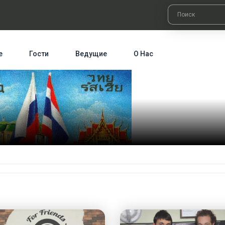
е
Гости
Ведущие
О Нас