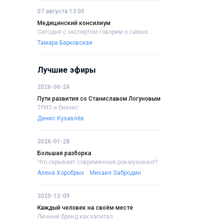
07 августа 13:00
Медицинский консилиум
Сегодня с экспертом говорим о самых....
Тамара Барковская
Лучшие эфиры
2026-06-24
Пути развития со Станиславом Логуновым
ТРИЗ и бизнес
Денис Кузавлёв
2026-01-28
Большая разборка
Что скрывает современный рок-музыкант?
Алена Хоробрых
Михаил Забродин
2025-12-09
Каждый человек на своём месте
Личный бренд как капитал