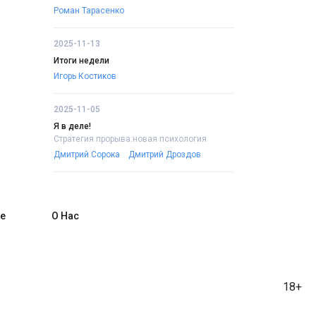
Роман Тарасенко
2025-11-13
Итоги недели
Игорь Костиков
2025-11-05
Я в деле!
Стратегия прорыва:новая психология
Дмитрий Сорока
Дмитрий Дроздов
е
О Нас
18+