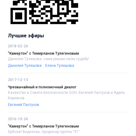
Лучшие эфиры
2018-02-24
"Камертон" с Темирланом Тулегеновым
Данелия Тулешова: сама решаю свою судьбу!
Данелия Тулешова
Елена Тулешова
2017-12-13
Чрезвычайный и полномочный диалог
Казахстан в Совете Безопасности ООН. Евгений Пастухов и Адиль
Каукенов
Евгений Пастухов
2016-10-24
"Камертон" с Темирланом Тулегеновым
Ерболат Беделхан, продюсер группы "91"