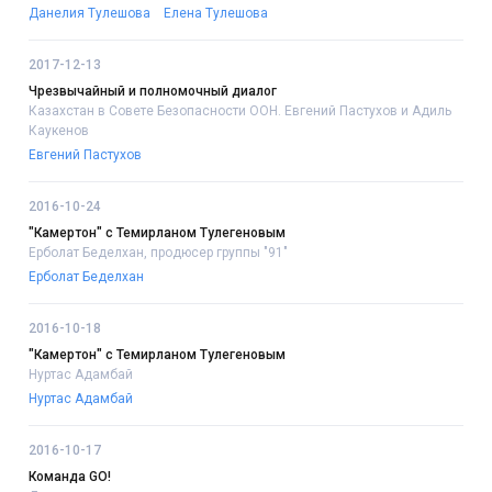
Данелия Тулешова
Елена Тулешова
2017-12-13
Чрезвычайный и полномочный диалог
Казахстан в Совете Безопасности ООН. Евгений Пастухов и Адиль
Каукенов
Евгений Пастухов
2016-10-24
"Камертон" с Темирланом Тулегеновым
Ерболат Беделхан, продюсер группы "91"
Ерболат Беделхан
2016-10-18
"Камертон" с Темирланом Тулегеновым
Нуртас Адамбай
Нуртас Адамбай
2016-10-17
Команда GO!