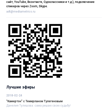
сайт, YouTube, Вконтакте, Одоклассники и т.д.), подключение
спикеров через Zoom, Skype.
adt@mediametrics.ru
Лучшие эфиры
2018-02-24
"Камертон" с Темирланом Тулегеновым
Данелия Тулешова: сама решаю свою судьбу!