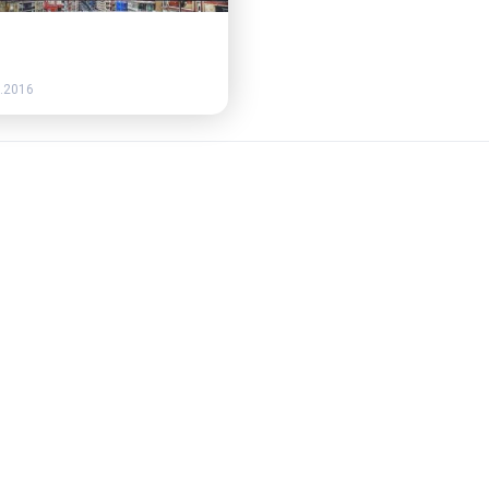
ы
.2016