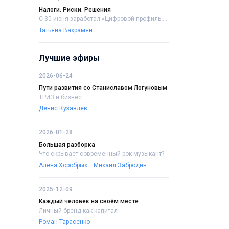
Налоги. Риски. Решения
С 30 июня заработал «Цифровой профиль....
Татьяна Вахрамян
Лучшие эфиры
2026-06-24
Пути развития со Станиславом Логуновым
ТРИЗ и бизнес
Денис Кузавлёв
2026-01-28
Большая разборка
Что скрывает современный рок-музыкант?
Алена Хоробрых
Михаил Забродин
2025-12-09
Каждый человек на своём месте
Личный бренд как капитал
Роман Тарасенко