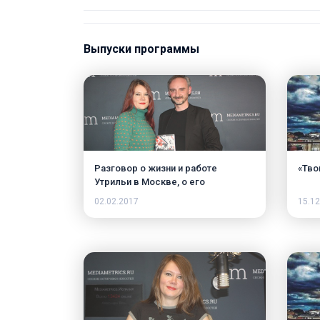
Выпуски программы
Разговор о жизни и работе
«Тво
Утрильи в Москве, о его
отношении к русским и о том, как к
02.02.2017
15.12
нам относятся в Испании, о
русском бизнесе, русской
политике и даже немного о
русских женщинах