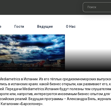
е
Гости
Ведущие
О Нас
ediametrics в Испании. Из его тёплых средиземноморских выпуско
лись в испанских краях: какой бизнес открыли, как развивают его, 
ей. Передачи Mediametrics.Испания будут полезны тем слушателям
вропе или, напротив, интересуются иноземным бизнес-опытом для 
оссийских реалий. Ведущая программы – Александра Вяль, журнали
 Каталонии «Барселонер».