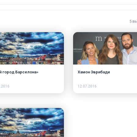
5 в
й город Барселона»
Хамон Эврибади
.2016
12.07.2016