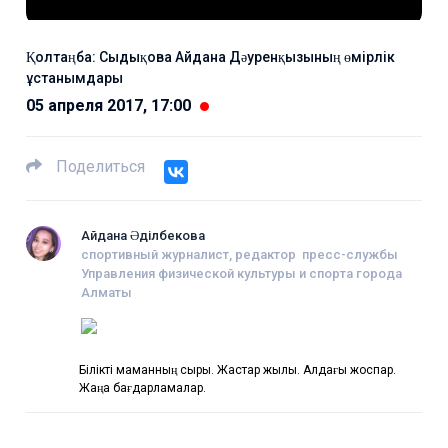
Қолтаңба: Сыдықова Айдана Дәуренқызының өмірлік
ұстанымдары
05 апреля 2017, 17:00
Поделиться
Айдана Әділбекова
спортивный журналист, редактор пресс-службы
Управления физической культуры и спорта города
Алматы
Білікті маманның сыры. Жастар жылы. Алдағы жоспар.
Жаңа бағдарламалар.