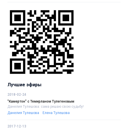
Лучшие эфиры
2018-02-24
"Камертон" с Темирланом Тулегеновым
Данелия Тулешова: сама решаю свою судьбу!
Данелия Тулешова
Елена Тулешова
2017-12-13