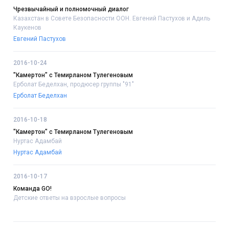
Чрезвычайный и полномочный диалог
Казахстан в Совете Безопасности ООН. Евгений Пастухов и Адиль
Каукенов
Евгений Пастухов
2016-10-24
"Камертон" с Темирланом Тулегеновым
Ерболат Беделхан, продюсер группы "91"
Ерболат Беделхан
2016-10-18
"Камертон" с Темирланом Тулегеновым
Нуртас Адамбай
Нуртас Адамбай
2016-10-17
Команда GO!
Детские ответы на взрослые вопросы