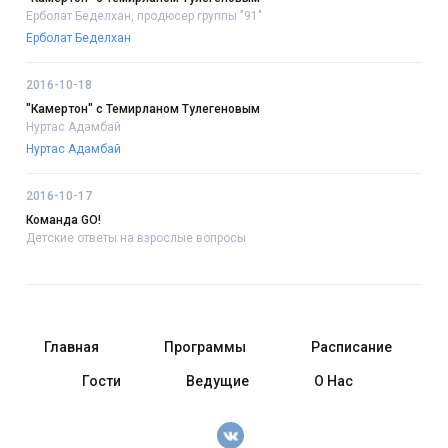
Ерболат Беделхан, продюсер группы "91"
Ерболат Беделхан
2016-10-18
"Камертон" с Темирланом Тулегеновым
Нуртас Адамбай
Нуртас Адамбай
2016-10-17
Команда GO!
Детские ответы на взрослые вопросы
Главная
Программы
Расписание
Гости
Ведущие
О Нас