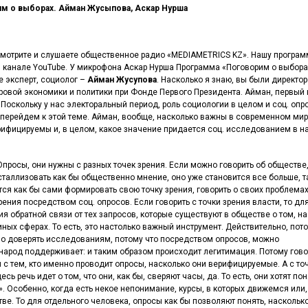
м о выборах. Айман Жусыпова, Аскар Нурша
 смотрите и слушаете общественное радио «MEDIAMETRICS KZ». Нашу програм
м канале YouTube. У микрофона Аскар Нурша Программа «Поговорим о выбора
е эксперт, социолог –
Айман Жусупова
. Насколько я знаю, вы были директо
ировой экономики и политики при Фонде Первого Президента. Айман, первый 
. Поскольку у нас электоральный период, роль социологии в целом и соц. опр
ы перейдем к этой теме. Айман, вообще, насколько важны в современном ми
ифицируемы и, в целом, какое значение придается соц. исследованием в 
Опросы, они нужны с разных точек зрения. Если можно говорить об обществе
исталлизовать как бы общественно мнение, оно уже становится все больше, т
ся как бы сами формировать свою точку зрения, говорить о своих проблемах
рения посредством соц. опросов. Если говорить с точки зрения власти, то дл
я обратной связи от тех запросов, которые существуют в обществе о том, н
ных сферах. То есть, это настолько важный инструмент. Действительно, пото
жно доверять исследованиям, потому что посредством опросов, можно
т, народ поддерживает: и таким образом происходит легитимация. Потому гово
 с тем, кто именно проводит опросы, насколько они верифицируемые. А с то
сь речь идет о том, что они, как бы, сверяют часы, да. То есть, они хотят пон
». Особенно, когда есть некое непонимание, курсы, в которых движемся или,
ве. То для отдельного человека, опросы как бы позволяют понять, наскольк