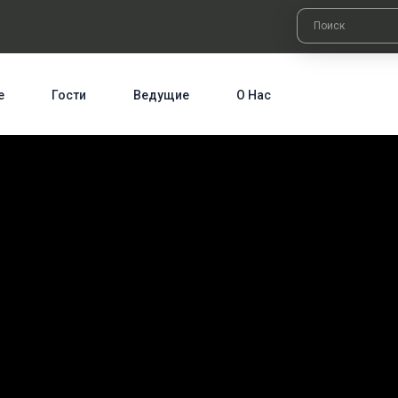
е
Гости
Ведущие
О Нас