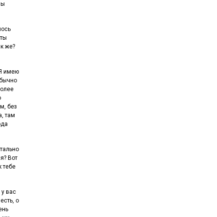
вы
лось
 ты
ак же?
 Я имею
обычно
более
о
м, без
а, там
ода
нтально
я? Вот
к тебе
 у вас
есть, о
ень