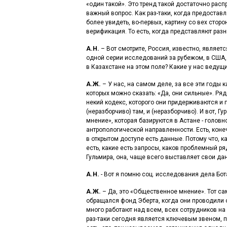
«один такой». Это тренд такой достаточно рас
важный вопрос. Как раз-таки, когда предостав
более увидеть, во-первых, картину со вех сторо
верификация. То есть, когда представляют раз
А.Н.
– Вот смотрите, Россия, известно, являет
одной серии исследований за рубежом, в США, 
в Казахстане на этом поле? Какие у нас ведущи
А.Ж.
– У нас, на самом деле, за все эти годы к
которых можно сказать: «Да, они сильные». Ря
некий кодекс, которого они придерживаются и 
(неразборчиво) там, и (неразборчиво). И вот, Г
мнение», которая базируются в Астане - голов
антропологической направленности. Есть, конеч
в открытом доступе есть данные. Потому что, 
есть, какие есть запросы, каков проблемный р
Гульмира, она, чаще всего выставляет свои да
А.Н.
- Вот я помню соц. исследования дела Бо
А.Ж.
– Да, это «Общественное мнение». Тот сам
обращался фонд Эберта, когда они проводили о
много работают над всем, всех сотрудников на 
раз-таки сегодня является ключевым звеном, п