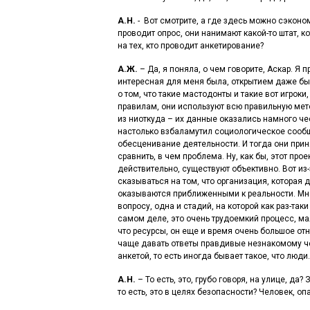
А.Н.
- Вот смотрите, а где здесь можно сэконом
проводит опрос, они нанимают какой-то штат, к
на тех, кто проводит анкетирование?
А.Ж.
– Да, я поняла, о чем говорите, Аскар. Я 
интересная для меня была, открытием даже была
о том, что такие мастодонты и такие вот игрок
правилам, они используют всю правильную мето
из ниоткуда – их данные оказались намного чес
настолько взбаламутил социологическое сообще
обесценивание деятельности. И тогда они при
сравнить, в чем проблема. Ну, как бы, этот про
действительно, существуют объективно. Вот из
сказываться на том, что организация, которая
оказываются приближенными к реальности. Мне 
вопросу, одна и стадий, на которой как раз-та
самом деле, это очень трудоемкий процесс, мал
что ресурсы, он еще и время очень большое отн
чаще давать ответы правдивые незнакомому чел
анкетой, то есть иногда бывает такое, что люди
А.Н.
– То есть, это, грубо говоря, на улице, д
то есть, это в целях безопасности? Человек, оп