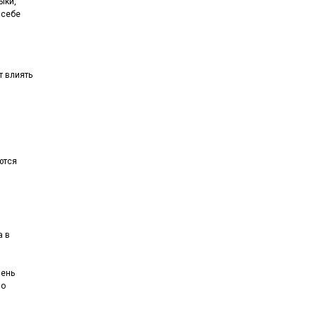
ыки,
 себе
т влиять
ются
а в
чень
но