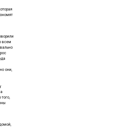
которая
кономят
говорили
о всем
квально
прос
ода
но они,
у
На
 того,
нны
 домой,