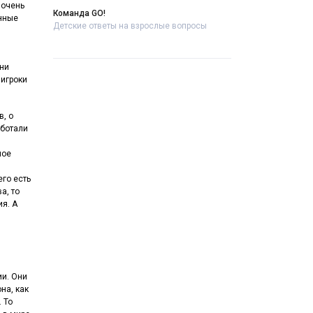
 очень
Команда GO!
анные
Детские ответы на взрослые вопросы
 ни
 игроки
в, о
аботали
ное
его есть
а, то
ия. А
ии. Они
на, как
 То