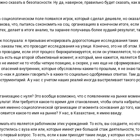
жно сказать в безопасности. Ну да, наверное, правильно будет сказать, как 
а социологическом поле появился игрок, который сделал дешевле, но оказа
кова, что, пытаясь сэкономить на соц. организациях в конечном итоге, если
тех, делает в итоге анализ, ты заранее получаешь более худший результат, т
 так послушала: я призываю игнорировать дорогостоящие исследования таких
заказы тем, кто проводит исследования на улице. Конечно, это не об этом.
ы проводим, если этот процесс бюрократизируется, если он утяжеляется, то 
есь есть еще второй объективный момент, и который, мне кажется, является 
 не имеют не то чтобы четкую позицию, а скорее, у них еще не сформирован
 опасений внутренних, которые обусловлены каким-то прошлым, я не знаю та
то «как я должен говорить?» в каких-то социально одобряемых ответах. Там д
трументарий. А у нас с учетом наших реалий иногда выстреливает такого р
ганизацию с нуля? Это вообще возможно, что с появлением на рынке моме
ультат. Или требуется какое-то время для становления, чтобы опыта набратьс
ия именно социологической организации от момента основания до того, ка
 появится какое-то имя на рынке? У нас, в Казахстане, я имею ввиду.
мать кто является работником этих учреждений. То есть, вы создаете, но кто
пустились с вуза или или, которые имеют уже большой стаж деятельности, то 
 первый вопрос. То есть, если к вам приходят такие люди, у которых есть оч