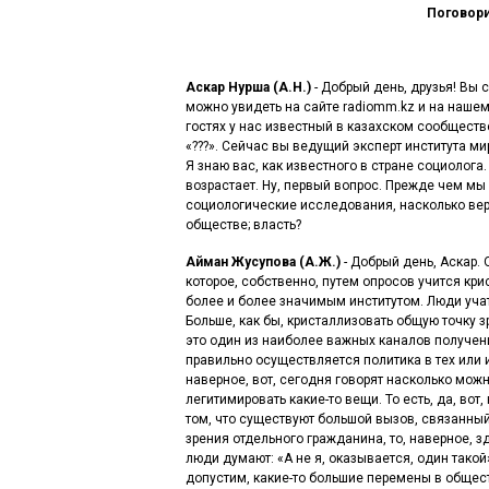
Поговори
Аскар Нурша (А.Н.)
- Добрый день, друзья! Вы
можно увидеть на сайте radiomm.kz и на наше
гостях у нас известный в казахском сообществ
«???». Сейчас вы ведущий эксперт института м
Я знаю вас, как известного в стране социолога
возрастает. Ну, первый вопрос. Прежде чем м
социологические исследования, насколько вер
обществе; власть?
Айман Жусупова (А.Ж.)
- Добрый день, Аскар. 
которое, собственно, путем опросов учится кр
более и более значимым институтом. Люди учат
Больше, как бы, кристаллизовать общую точку з
это один из наиболее важных каналов получени
правильно осуществляется политика в тех или и
наверное, вот, сегодня говорят насколько мо
легитимировать какие-то вещи. То есть, да, во
том, что существуют большой вызов, связанный
зрения отдельного гражданина, то, наверное, зде
люди думают: «А не я, оказывается, один такой
допустим, какие-то большие перемены в общест