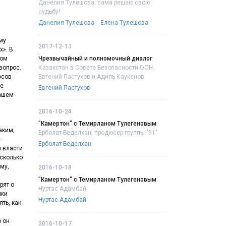
Данелия Тулешова: сама решаю свою
судьбу!
Данелия Тулешова
Елена Тулешова
му
2017-12-13
х». В
ром
Чрезвычайный и полномочный диалог
вопрос.
Казахстан в Совете Безопасности ООН.
осов
Евгений Пастухов и Адиль Каукенов
ре
Евгений Пастухов
нашем
2016-10-24
,
"Камертон" с Темирланом Тулегеновым
аким,
Ерболат Беделхан, продюсер группы "91"
.
Ерболат Беделхан
я власти
асколько
му,
2016-10-18
"Камертон" с Темирланом Тулегеновым
рят о
Нуртас Адамбай
чки
Нуртас Адамбай
ять, как
о он
2016-10-17