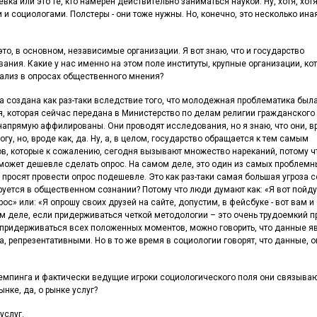
вка или это те, кто намерен действительно заниматься наукой. Ну, хотя, хот
и социологами. Полстеры - они тоже нужны. Но, конечно, это несколько ина
 это, в основном, независимые организации. Я вот знаю, что и государство
ания. Какие у нас именно на этом поле институты, крупные организации, ко
ализ в опросах общественного мнения?
ла создана как раз-таки вследствие того, что молодежная проблематика был
ия, которая сейчас передана в Министерство по делам религии гражданского
 напрямую аффилированы. Они проводят исследования, но я знаю, что они, в
могу, но, вроде как, да. Ну, а, в целом, государство обращается к тем самым
в, которые к сожалению, сегодня вызывают множество нареканий, потому ч
сможет дешевле сделать опрос. На самом деле, это один из самых проблемн
 просят провести опрос подешевле. Это как раз-таки самая большая угроза с
руется в общественном сознании? Потому что люди думают как: «Я вот пойду
рос» или: «Я опрошу своих друзей на сайте, допустим, в фейсбуке - вот вам и
мом деле, если придерживаться четкой методологии – это очень трудоемкий 
и придерживаться всех положенных моментов, можно говорить, что данные я
, репрезентативными. Но в то же время в социологии говорят, что данные, о
 демпинга и фактически ведущие игроки социологического поля они связываю
нке, да, о рынке услуг?
услуг.