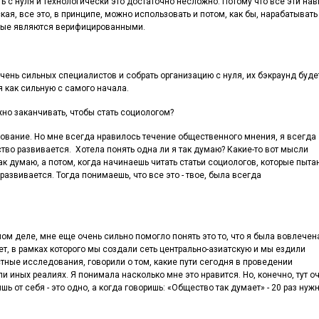
ь с нуля и технологически это достаточно несложно. Потому что все эти нав
кая, все это, в принципе, можно использовать и потом, как бы, нарабатывать
орые являются верифицированными.
очень сильных специалистов и собрать организацию с нуля, их бэкраунд буде
я как сильную с самого начала.
жно заканчивать, чтобы стать социологом?
ование. Но мне всегда нравилось течение общественного мнения, я всегда
во развивается. Хотела понять одна ли я так думаю? Какие-то вот мысли
ак думаю, а потом, когда начинаешь читать статьи социологов, которые пыта
азвивается. Тогда понимаешь, что все это - твое, была всегда
амом деле, мне еще очень сильно помогло понять это то, что я была вовлечен
ет, в рамках которого мы создали сеть центрально-азиатскую и мы ездили
ные исследования, говорили о том, какие пути сегодня в проведении
 иных реалиях. Я понимала насколько мне это нравится. Но, конечно, тут о
ь от себя - это одно, а когда говоришь: «Общество так думает» - 20 раз нуж