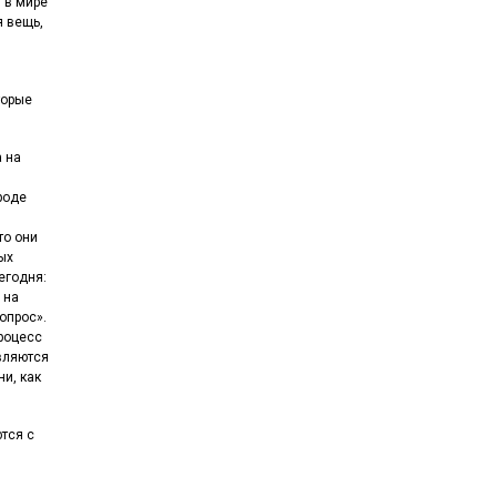
я в мире
я вещь,
торые
а на
роде
то они
ых
егодня:
 на
 опрос».
процесс
вляются
ни, как
тся с