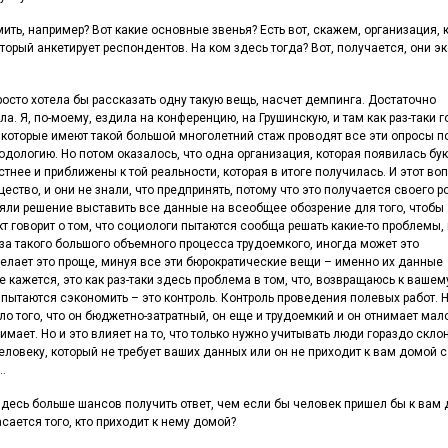
ить, например? Вот какие основные звенья? Есть вот, скажем, организация, 
оторый анкетирует респондентов. На ком здесь тогда? Вот, получается, они э
просто хотела бы рассказать одну такую вещь, насчет демпинга. Достаточно
. Я, по-моему, ездила на конференцию, на Грушинскую, и там как раз-таки 
и, которые имеют такой большой многолетний стаж проводят все эти опросы п
дологию. Но потом оказалось, что одна организация, которая появилась бу
тнее и приближены к той реальности, которая в итоге получилась. И этот во
ство, и они не знали, что предпринять, потому что это получается своего р
няли решение выставить все данные на всеобщее обозрение для того, чтобы
ект говорит о том, что социологи пытаются сообща решать какие-то проблемы, 
-за такого большого объемного процесса трудоемкого, иногда может это
 делает это проще, минуя все эти бюрократические вещи – именно их данные
кажется, это как раз-таки здесь проблема в том, что, возвращаюсь к вашем
ки пытаются сэкономить – это контроль. Контроль проведения полевых работ. 
о того, что он бюджетно-затратный, он еще и трудоемкий и он отнимает мало
имает. Но и это влияет на то, что только нужно учитывать люди гораздо скло
овеку, который не требует ваших данных или он не приходит к вам домой с
…
а? Здесь больше шансов получить ответ, чем если бы человек пришел бы к вам
асается того, кто приходит к нему домой?