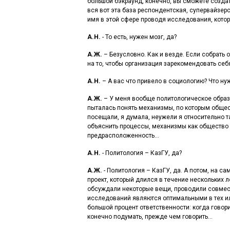
большой бэкраунд, конечно, вы сможете создат
вся вот эта база респондентская, супервайзерс
имя в этой сфере проводя исследования, кот
А.Н.
- То есть, нужен мозг, да?
А.Ж.
– Безусловно. Как и везде. Если собрать 
на то, чтобы организация зарекомендовать себ
А.Н.
– А вас что привело в социологию? Что ну
А.Ж.
– У меня вообще политологическое образ
пыталась понять механизмы, по которым общест
посещали, я думала, неужели я относительно т
объяснить процессы, механизмы как общество р
предрасположенность…
А.Н.
- Политология – КазГУ, да?
А.Ж.
- Политология – КазГУ, да. А потом, на с
проект, который длился в течение нескольких л
обсуждали некоторые вещи, проводили совмест
исследований являются оптимальными в тех или
большой процент ответственности: когда говориш
конечно подумать, прежде чем говорить…