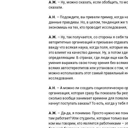
А.Ж.
– Ну, можно сказать, если обобщить, то мо
сказали.
А.Н.
– Подождите, вы привели пример, когда н
данные правдивы. Но, в целом, тенденция же та
экономишь на тех, кто проводит исследования, 
А.Ж.
– Ну, так получается, со стороны я себя
авторитетных организаций и призываю отдавать 
ввиду что всякая наука, когда поля, которые м
это влияет на качество данных. Ну, а потом зд
определяющим. В странах, где люди еще как бы
умения выражать свою точку зрения без всяких
всяких автостереотипов или установок о том, ч
можно использовать этот самый правильный инс
исследования.
А.Н.
– А можно ли создать социологическую ор
организация, которая сразу бы показала бы рез
сколько вообще занимает времени для появлен
начнут поступать заказы? То есть, когда у тебя
А.Ж.
– Да-да, я понимаю. Просто нужно же пони
там работает? Или студенты, которые только вы
ком мы говорим, кто является работниками – это