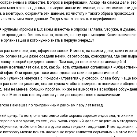
пространенный в обществе. Вопрос в верификации, Аскар. На самом деле, это
ляют много разных данных, альтернативные источники, они позволяют эти д
н, а во-вторых, сохранять эти данные, их чистоту и такого образа происходит
ные источники свои данные. Тогда можно говорить о верификации.
ся крупным игроком в ЦО; всем известные опросы Гэллапа. Это уже, я думаю,
не проводятся без ссылки на, скажем, на эту организацию. Какие ключевые
е организации и кого нужно знать в первую очередь?
ак раз-таки поле, оно, сформировалось. И много, на самом деле, таких игроко
дом организации даже создали некий, своего рода, консорциум, где они выр
планку, которой придерживаются. Там входит несколько организаций. И
уревич возглавляет сам. Вот, как бы, есть отдельная организация «Обществен
ной офис. Они проводят тоже исследования такие социологической,
но, Гульмира Илеуова с Фондом «Стратегия», у которой, слава богу, чаще вс
как раз-таки социология, она же нужна чтобы формировать понимание обществ
яд. Тем не менее, больших проблем, их же не выносят на всеобщее обсужден
нные. Может как-то получается у нее договариваться с заказчиками…
тагоза Ракиешва по приграничным районам пару лет назад…
ый центр. То есть, они настолько себя хорошо зарекомендовали, что к ним
прос по молодежи, то есть, они очень хороший делают акцент на методолог
обучение, чтобы они были в русле всех текущих тенденций. И методология, о
о которому можно понять насколько игрок является серьезным на этом поле.