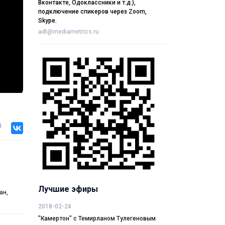
Вконтакте, Одоклассники и т.д.),
подключение спикеров через Zoom,
Skype.
adt@mediametrics.ru
я
Лучшие эфиры
ан,
2018-02-24
"Камертон" с Темирланом Тулегеновым