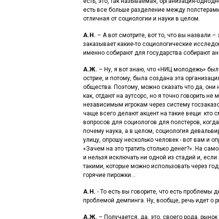
есть, это, так называемая, организация-однодне
есть все больше разделение между полстерами 
отличная от социологии и науки в целом.
А.Н.
– А вот смотрите, вот то, что вы назвали –
заказывает какие-то социологические исследов
именно собирают для государства собирают ан
А.Ж.
– Ну, я вот знаю, что «НИЦ молодежь» бы
острие, и потому, была создана эта организац
общества. Поэтому, можно сказать что да, они
как, отдают на аутсорс, но я точно говорить не 
независимым игрокам через систему госзаказо
чаще всего делают акцент на такие вещи: кто 
вопросов для социологов для полстеров, когда
почему наука, а в целом, социология девальви
улицу, опрошу несколько человек - вот вам и оп
«Зачем на это тратить столько денег?». На са
и нельзя исключать ни одной из стадий и, есл
такими, которые можно использовать через года
горячие пирожки…
А.Н.
- То есть вы говорите, что есть проблемы
проблемой демпинга. Ну, вообще, речь идет о ры
А.Ж.
– Получается, да, это, своего рода, рынок 