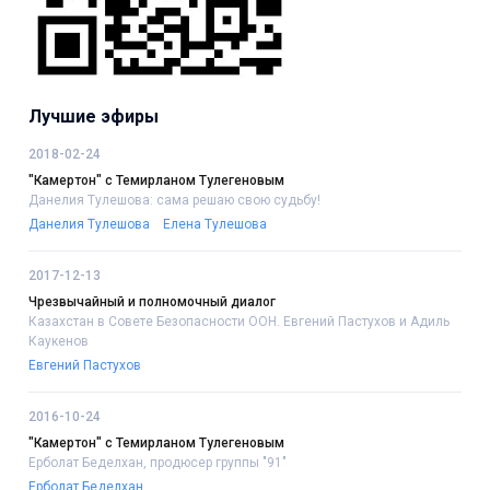
Лучшие эфиры
2018-02-24
"Камертон" с Темирланом Тулегеновым
Данелия Тулешова: сама решаю свою судьбу!
Данелия Тулешова
Елена Тулешова
2017-12-13
Чрезвычайный и полномочный диалог
Казахстан в Совете Безопасности ООН. Евгений Пастухов и Адиль
Каукенов
Евгений Пастухов
2016-10-24
"Камертон" с Темирланом Тулегеновым
Ерболат Беделхан, продюсер группы "91"
Ерболат Беделхан