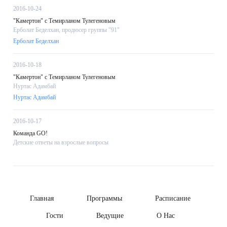
2016-10-24
"Камертон" с Темирланом Тулегеновым
Ерболат Беделхан, продюсер группы "91"
Ерболат Беделхан
2016-10-18
"Камертон" с Темирланом Тулегеновым
Нуртас Адамбай
Нуртас Адамбай
2016-10-17
Команда GO!
Детские ответы на взрослые вопросы
Главная
Программы
Расписание
Гости
Ведущие
О Нас