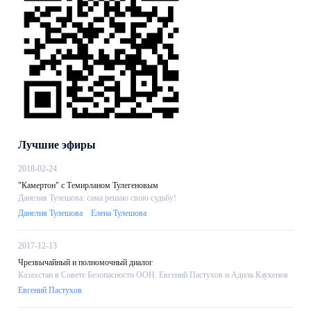
Лучшие эфиры
2018-02-24
"Камертон" с Темирланом Тулегеновым
Данелия Тулешова: сама решаю свою судьбу!
Данелия Тулешова
Елена Тулешова
2017-12-13
Чрезвычайный и полномочный диалог
Казахстан в Совете Безопасности ООН. Евгений Пастухов и Адиль Каукенов
Евгений Пастухов