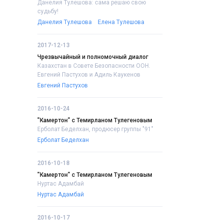
Данелия Тулешова: сама решаю свою
судьбу!
Данелия Тулешова
Елена Тулешова
2017-12-13
Чрезвычайный и полномочный диалог
Казахстан в Совете Безопасности ООН.
Евгений Пастухов и Адиль Каукенов
Евгений Пастухов
2016-10-24
"Камертон" с Темирланом Тулегеновым
Ерболат Беделхан, продюсер группы "91"
Ерболат Беделхан
2016-10-18
"Камертон" с Темирланом Тулегеновым
Нуртас Адамбай
Нуртас Адамбай
2016-10-17