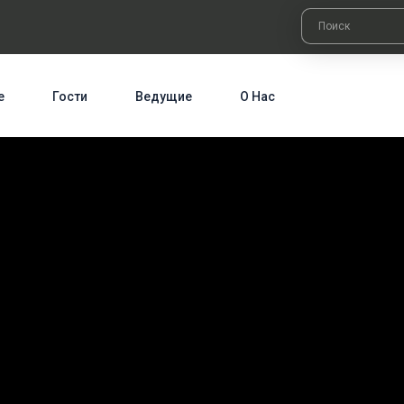
е
Гости
Ведущие
О Нас