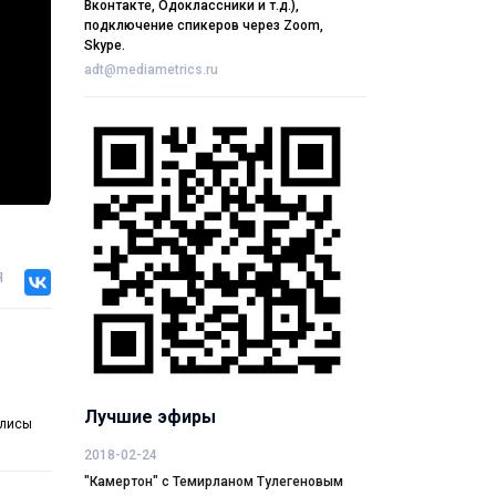
Вконтакте, Одоклассники и т.д.),
подключение спикеров через Zoom,
Skype.
adt@mediametrics.ru
я
Лучшие эфиры
олисы
2018-02-24
"Камертон" с Темирланом Тулегеновым