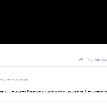
Поделитьс
систов Казахстана
иации страховщиков Казахстана. Новый закон о страховании. Электронные п