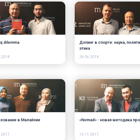
q dilemma
Допинг в спорте: наука, полити
этика
.2018
26.06.2018
зование в Малайзии
«Nomad» - новая методика пр
.2017
10.11.2017