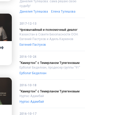
Данелия Тулешова: сама решаю свою
судьбу!
Данелия Тулешова
Елена Тулешова
2017-12-13
Чрезвычайный и полномочный диалог
Казахстан в Совете Безопасности ООН.
Евгений Пастухов и Адиль Каукенов
Евгений Пастухов
аф
2016-10-24
"Камертон" с Темирланом Тулегеновым
Ерболат Беделхан, продюсер группы "91"
Ерболат Беделхан
2016-10-18
"Камертон" с Темирланом Тулегеновым
Нуртас Адамбай
Нуртас Адамбай
2016-10-17