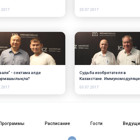
.2017
20.07.2017
вали" - сектама әлде
Судьба изобретателя в
армашылықпа?
Казахстане. Иммуномодуляци
.2017
03.07.2017
Программы
Расписание
Гости
Ведущи