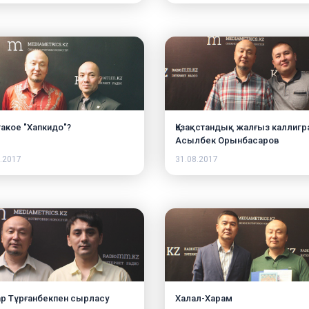
такое "Хапкидо"?
Қазақстандық жалғыз каллигр
Асылбек Орынбасаров
.2017
31.08.2017
р Тұрғанбекпен сырласу
Халал-Харам