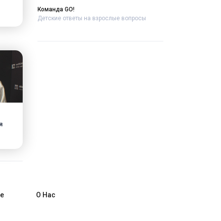
Команда GO!
Детские ответы на взрослые вопросы
я
е
О Нас