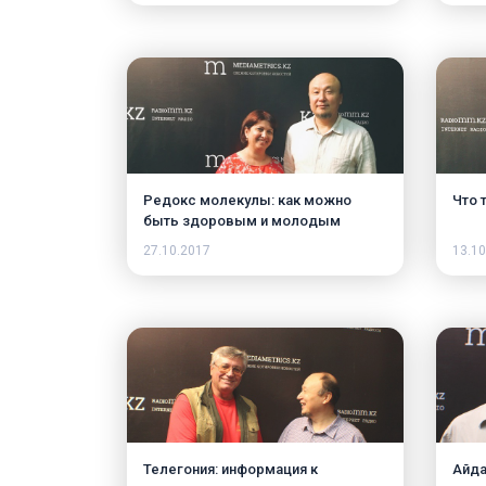
Редокс молекулы: как можно
Что 
быть здоровым и молодым
27.10.2017
13.10
Телегония: информация к
Айда