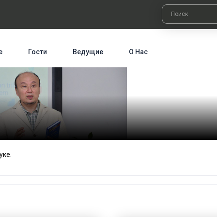
е
Гости
Ведущие
О Нас
уке.