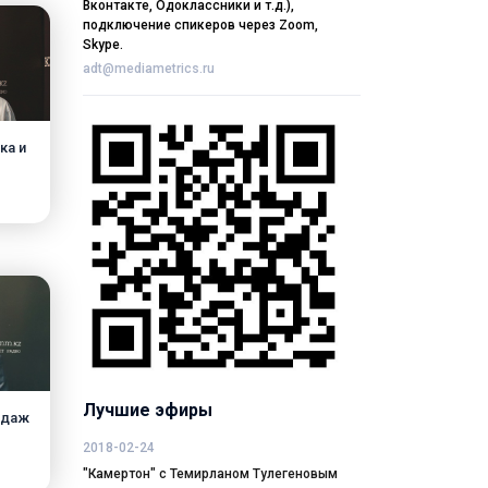
Вконтакте, Одоклассники и т.д.),
подключение спикеров через Zoom,
Skype.
adt@mediametrics.ru
ка и
Лучшие эфиры
одаж
2018-02-24
"Камертон" с Темирланом Тулегеновым