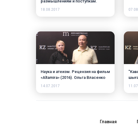
размышлениям и поступкам.
18.08.2017
07.08
Наука и атеизм. Рецензия на фильм
"Кав
«Altamira» (2016). Ольга Власенко
шығ
14.07.2017
11.07
Главная