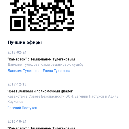
Лучшие эфиры
2018-02-24
"Камертон" с Темирланом Тулегеновым
Данелия Тулешова: сама решаю свою судьбу!
Данелия Тулешова
Елена Тулешова
2017-12-13
Чрезвычайный и полномочный диалог
Казахстан в Совете Безопасности ООН. Евгений Пастухов и Адиль
Каукенов
Евгений Пастухов
2016-10-24
"Камертон" с Темирланом Тулегеновым