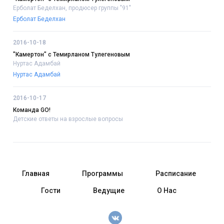
Ерболат Беделхан, продюсер группы "91"
Ерболат Беделхан
2016-10-18
"Камертон" с Темирланом Тулегеновым
Нуртас Адамбай
Нуртас Адамбай
2016-10-17
Команда GO!
Детские ответы на взрослые вопросы
Главная
Программы
Расписание
Гости
Ведущие
О Нас