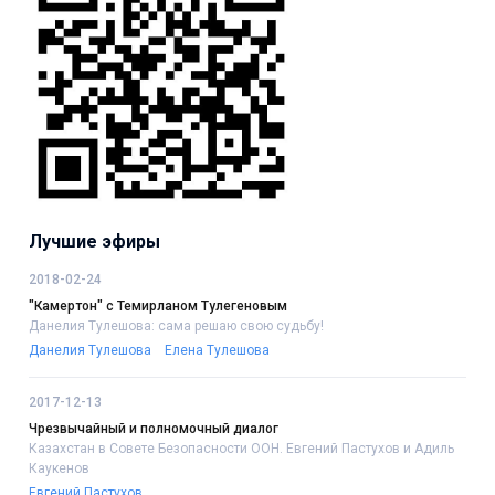
Лучшие эфиры
2018-02-24
"Камертон" с Темирланом Тулегеновым
Данелия Тулешова: сама решаю свою судьбу!
Данелия Тулешова
Елена Тулешова
2017-12-13
Чрезвычайный и полномочный диалог
Казахстан в Совете Безопасности ООН. Евгений Пастухов и Адиль
Каукенов
Евгений Пастухов