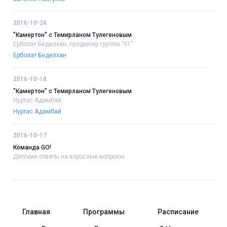
2016-10-24
"Камертон" с Темирланом Тулегеновым
Ерболат Беделхан, продюсер группы "91"
Ерболат Беделхан
2016-10-18
"Камертон" с Темирланом Тулегеновым
Нуртас Адамбай
Нуртас Адамбай
2016-10-17
Команда GO!
Детские ответы на взрослые вопросы
Главная
Программы
Расписание