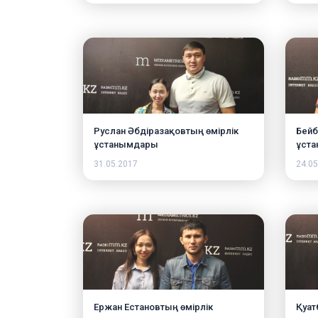
Руслан Әбдіразақовтың өмірлік
Бейб
ұстанымдары
ұст
31.05.2017
24.05
Ержан Естановтың өмірлік
Қуат