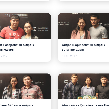
іт Назаровтың өмірлік
Айдар Шəрібаевтың өмірлік
анымдары
ұстанымдары
.2017
03.05.2017
баев Айбектің өмірлік
Абылайхан Құсайынов пен Ба