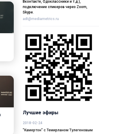
Вконтакте, Одоклассники и т.д.),
подключение спикеров через Zoom,
Skype.
adt@mediametrics.ru
Лучшие эфиры
к
2018-02-24
"Камертон" с Темирланом Тулегеновым