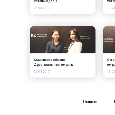
ұстанымдары
ұст
28.04.2017
19.04
Сыдықова Айдана
Саға
Дәуренқызының өмірлік
өмір
ұстанымдары
05.04.2017
15.03
Главная