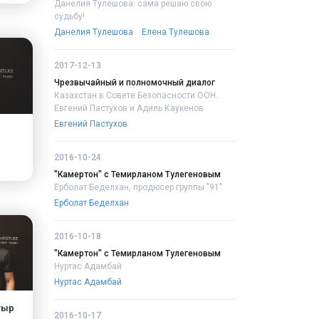
Данелия Тулешова: сама решаю свою
судьбу!
Данелия Тулешова
Елена Тулешова
2017-12-13
Чрезвычайный и полномочный диалог
Казахстан в Совете Безопасности ООН.
Евгений Пастухов и Адиль Каукенов
Евгений Пастухов
2016-10-24
"Камертон" с Темирланом Тулегеновым
Ерболат Беделхан, продюсер группы "91"
Ерболат Беделхан
2016-10-18
"Камертон" с Темирланом Тулегеновым
Нуртас Адамбай
Нуртас Адамбай
тыр
2016-10-17