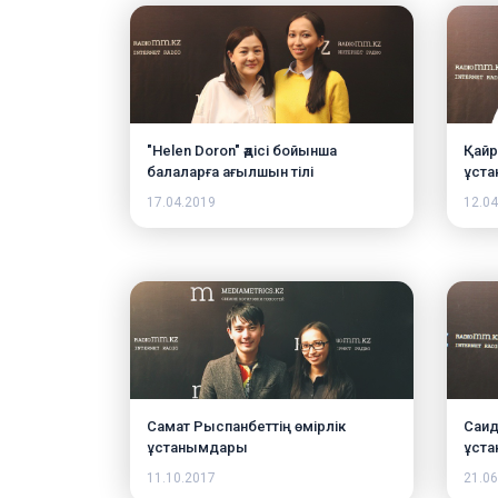
"Helen Doron" әдісі бойынша
Қайр
балаларға ағылшын тілі
ұст
17.04.2019
12.04
Самат Рыспанбеттің өмірлік
Саид
ұстанымдары
ұст
11.10.2017
21.06