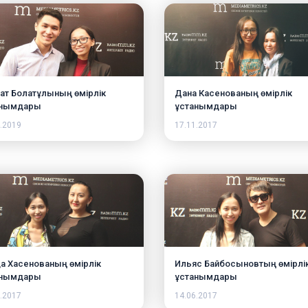
ат Болатұлының өмірлік
Дана Касенованың өмірлік
анымдары
ұстанымдары
.2019
17.11.2017
а Хасенованың өмірлік
Ильяс Байбосыновтың өмірлі
анымдары
ұстанымдары
.2017
14.06.2017