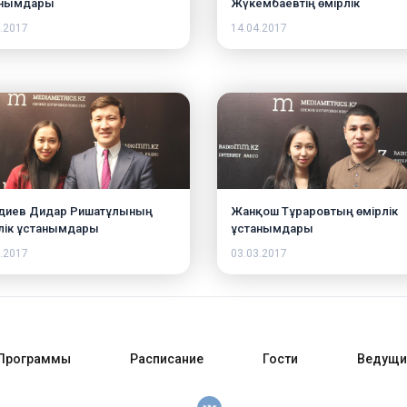
анымдары
Жүкембаевтің өмірлік
ұстанымдары
.2017
14.04.2017
диев Дидар Ришатұлының
Жанқош Тұраровтың өмірлік
лік ұстанымдары
ұстанымдары
.2017
03.03.2017
Программы
Расписание
Гости
Ведущи