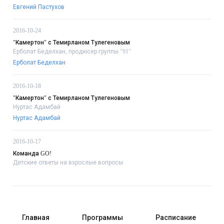
Евгений Пастухов
2016-10-24
"Камертон" с Темирланом Тулегеновым
Ерболат Беделхан, продюсер группы "91"
Ерболат Беделхан
2016-10-18
"Камертон" с Темирланом Тулегеновым
Нуртас Адамбай
Нуртас Адамбай
2016-10-17
Команда GO!
Детские ответы на взрослые вопросы
Главная
Программы
Расписание