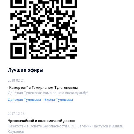
Лучшие эфиры
2018-02-24
"Камертон" с Темирланом Тулегеновым
Данелия Тулешова: сама решаю свою судьбу!
Данелия Тулешова
Елена Тулешова
2017-12-13
Чрезвычайный и полномочный диалог
Казахстан в Совете Безопасности ООН. Евгений Пастухов и Адиль
Каукенов