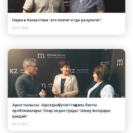
Наука в Казахстане: кто платит и где результат?
02.07.2018
Ауыл тынысы: Ауылдың бүгінгі таңдағы басты
проблемалары! Олар неден туады? Шешу жолдары
қандай?
20.11.2017