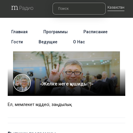
Казахстан
Главная
Программы
Расписание
Гости
Ведущие
О Нас
«Желке неге қышиды?!»
Ел, мемлекет мүддесі, заңдылық