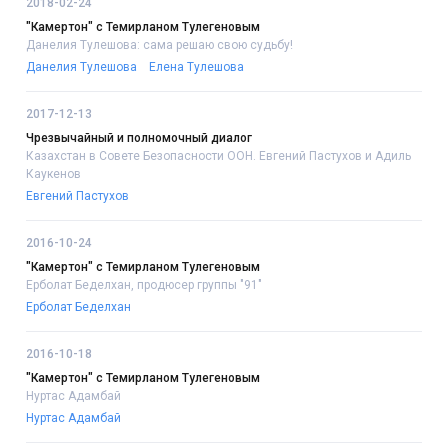
2018-02-24
"Камертон" с Темирланом Тулегеновым
Данелия Тулешова: сама решаю свою судьбу!
Данелия Тулешова
Елена Тулешова
2017-12-13
Чрезвычайный и полномочный диалог
Казахстан в Совете Безопасности ООН. Евгений Пастухов и Адиль
Каукенов
Евгений Пастухов
2016-10-24
"Камертон" с Темирланом Тулегеновым
Ерболат Беделхан, продюсер группы "91"
Ерболат Беделхан
2016-10-18
"Камертон" с Темирланом Тулегеновым
Нуртас Адамбай
Нуртас Адамбай