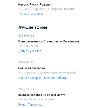
Налоги. Риски. Решения
С 30 июня заработал «Цифровой профиль....
Татьяна Вахрамян
Лучшие эфиры
2026-06-24
Пути развития со Станиславом Логуновым
ТРИЗ и бизнес
Денис Кузавлёв
2026-01-28
Большая разборка
Что скрывает современный рок-музыкант?
Алена Хоробрых
Михаил Забродин
2025-12-09
Каждый человек на своём месте
Личный бренд как капитал
Роман Тарасенко