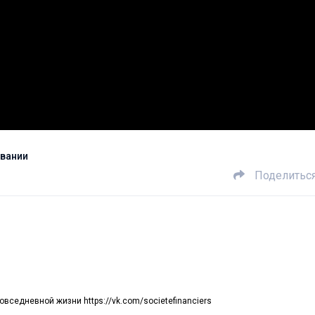
овании
Поделитьс
вседневной жизни https://vk.com/societefinanciers