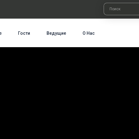
е
Гости
Ведущие
О Нас