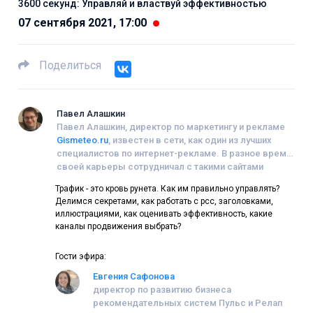
3600 секунд: Управляй и властвуй эффективностью
07 сентября 2021, 17:00
Поделиться
Павел Алашкин
Павел Алашкин, директор по маркетингу и рекламе
Gismeteo.ru
, известен в сети, как один из лучших
специалистов по интернет-рекламе. В разное время
своей карьеры сотрудничал с такими сайтами
как
aif.ru
,
trud.ru
,
vkontakte.ru
.
Трафик - это кровь рунета. Как им правильно управлять?
Делимся секретами, как работать с рсс, заголовками,
иллюстрациями, как оценивать эффективность, какие
каналы продвижения выбрать?
Гости эфира:
Евгения Сафонова
директор по развитию бизнеса
рекомендательных систем Пульс и Релап