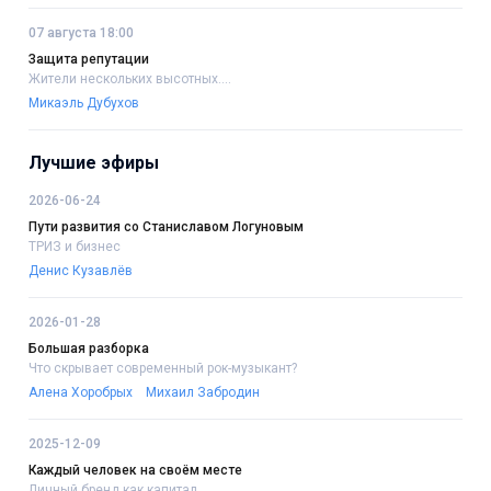
07 августа 18:00
Защита репутации
Жители нескольких высотных....
Микаэль Дубухов
Лучшие эфиры
2026-06-24
Пути развития со Станиславом Логуновым
ТРИЗ и бизнес
Денис Кузавлёв
2026-01-28
Большая разборка
Что скрывает современный рок-музыкант?
Алена Хоробрых
Михаил Забродин
2025-12-09
Каждый человек на своём месте
Личный бренд как капитал