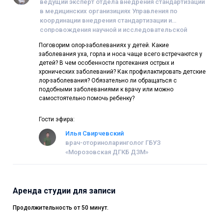
ведущий эксперт отдела внедрения стандартизации
в медицинских организициях Управления по
координации внедрения стандартизации и
сопровождения научной и исследовательской
деятельности ГКУ г. Москвы «Дирекция по
Поговорим олор-заболеваниях у детей. Какие
координации деятельности МО ДЗМ», член
заболевания уха, горла и носа чаще всего встречаются у
молодежного совета ДЗМ
детей? В чем особенности протекания острых и
хронических заболеваний? Как профилактировать детские
лор-заболевания? Обязательно ли обращаться с
подобными заболеваниями к врачу или можно
самостоятельно помочь ребенку?
Гости эфира:
Илья Свирчевский
врач-оториноларинголог ГБУЗ
«Морозовская ДГКБ ДЗМ»
Аренда студии для записи
Продолжительность от 50 минут.