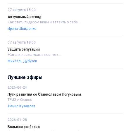
07 августа 15:00
Актуальный взгляд
Как стать лидером ниши и заявить о себе....
Ирина Швиденко
07 августа 18:00
Защита репутации
Жители нескольких высотных....
Микаэль Дубухов
Лучшие эфиры
2026-06-24
Пути развития со Станиславом Логуновым
ТРИЗ и бизнес
Денис Кузавлёв
2026-01-28
Большая разборка