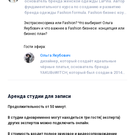
основатель бренда женской одежды LaPina. Автор
фундаментального курса по созданию и развитию
бренда одежды Fashion formula. Fashion бизнес коуч.
Опыт работы на радио и ТВ более 7 лет.
Экстрасенсорика или Fashion? Что выбирает Ольга
Якубович и что важнее в Fashion бизнесе: концепция или
бизнес план?
Гости эфира:
Ольга Якубович
дизайнер, который создаёт идеальные
чёрные платья, основатель бренда
YAKUBoWITCH, который был создан в 2014
году
Аренда студии для записи
Продолжительность от 50 минут.
В студии одновременно могут находиться три гостя( эксперта)
других экспертов можно подключить онлайн.
В стоимость входит полное звуковое и видеосопровождение