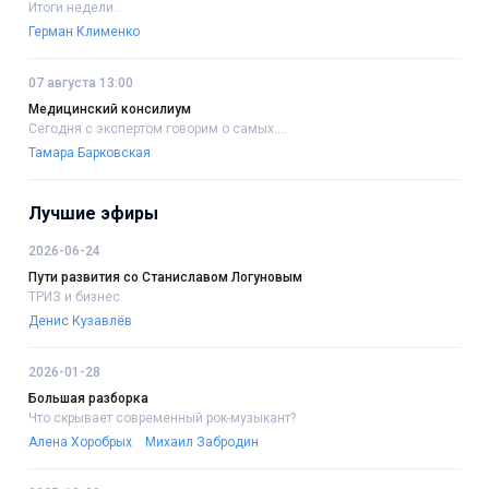
Итоги недели..
Герман Клименко
07 августа 13:00
Медицинский консилиум
Сегодня с экспертом говорим о самых....
Тамара Барковская
Лучшие эфиры
2026-06-24
Пути развития со Станиславом Логуновым
ТРИЗ и бизнес
Денис Кузавлёв
2026-01-28
Большая разборка
Что скрывает современный рок-музыкант?
Алена Хоробрых
Михаил Забродин