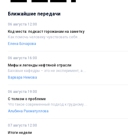
Ближайшие передачи
06 августа 12:00
Код места: подкаст горожанам на заметку
Как помочь человеку чувствовать себя....
Елена Бочарова
06 августа 16:00
Мифы и легенды нефтяной отрасли
Базовые кафедры – это не эксперимент, а....
Варвара Немова
06 августа 19:00
С толком о проблеме
Что такое современный подход к грудному....
Альбина Рахматуллова
07 августа 12:00
Итоги недели