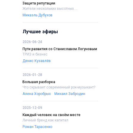
Защита репутации
Жители нескольких высотных....
Микаэль Дубухов
Лучшие эфиры
2026-06-24
Пути развития со Станиславом Логуновым
ТРИЗ и бизнес
Денис Кузавлёв
2026-01-28
Большая разборка
Что скрывает современный рок-музыкант?
Алена Хоробрых
Михаил Забродин
2025-12-09
Каждый человек на своём месте
Личный бренд как капитал
Роман Тарасенко