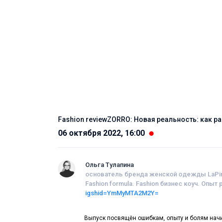
Fashion reviewZORRO: Новая реальность: как р
06 октября 2022, 16:00
Ольга Тулапина
основатель бренда женской одежды LaPin
Fashion formula. Fashion бизнес коуч. Опыт
igshid=YmMyMTA2M2Y=
Выпуск посвящён ошибкам, опыту и болям нач