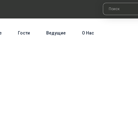
е
Гости
Ведущие
О Нас