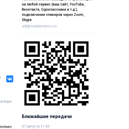
на любой сервис (ваш сайт, YouTube,
Вконтакте, Одоклассники и т.д.),
подключение спикеров через Zoom,
Skype.
adt@mediametrics.ru
я
одежды
Ближайшие передачи
07 августа 11:00
сколько