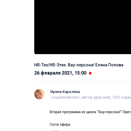
HR-Тех/HR-Этих: Вау-персона! Елена Попова
26 февраля 2021, 15:00
Ирина Карелина
социопсихолог, автор двух книг, CEO серви
Вторая программа из цикла “Вау-персона!” Пр
Гости эфира: