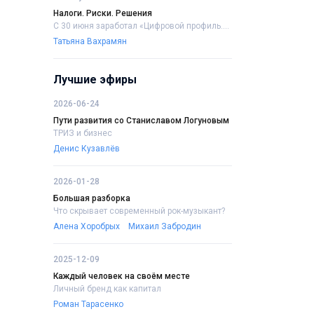
Налоги. Риски. Решения
С 30 июня заработал «Цифровой профиль....
Татьяна Вахрамян
Лучшие эфиры
2026-06-24
Пути развития со Станиславом Логуновым
ТРИЗ и бизнес
Денис Кузавлёв
2026-01-28
Большая разборка
Что скрывает современный рок-музыкант?
Алена Хоробрых
Михаил Забродин
2025-12-09
Каждый человек на своём месте
Личный бренд как капитал
Роман Тарасенко