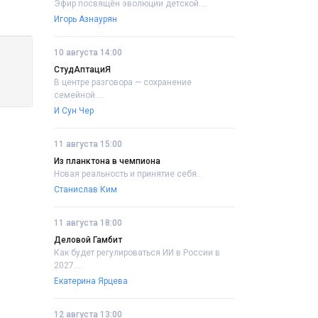
Эфир посвящён эволюции детской....
Игорь Азнаурян
10 августа 14:00
СтудАптациЯ
В центре разговора — сохранение
семейной....
И Сун Чер
11 августа 15:00
Из планктона в чемпиона
Новая реальность и принятие себя..
Станислав Ким
11 августа 18:00
Деловой Гамбит
Как будет регулироваться ИИ в России в
2027....
Екатерина Ярцева
12 августа 13:00