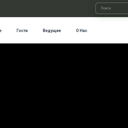
е
Гости
Ведущие
О Нас