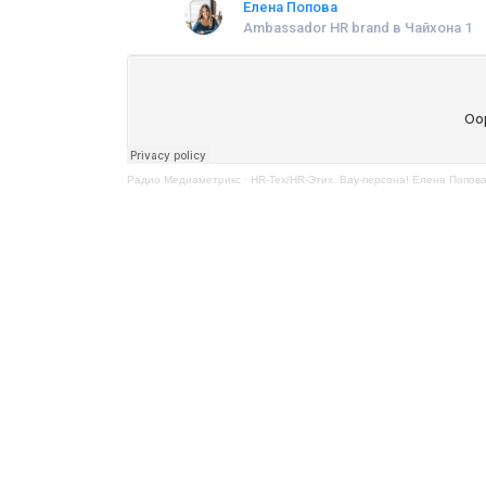
Елена Попова
Ambassador HR brand в Чайхона 1
Радио Медиаметрикс
·
HR-Тех/HR-Этих. Вау-персона! Елена Попов