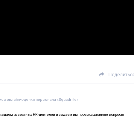
Поделитьс
са онлайн-оценки персонала «Squadrille»
иглашаем известных HR-деятелей и задаем им провокационные вопросы