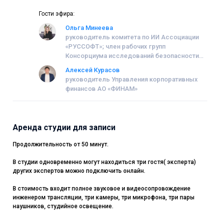
Гости эфира:
Ольга Минеева
руководитель комитета по ИИ Ассоциации
«РУССОФТ»; член рабочих групп
Консорциума исследований безопасности
технологий ИИ; член рабочей группы по ИИ
Алексей Курасов
при АНО «Цифровая экономика»
руководитель Управления корпоративных
финансов АО «ФИНАМ»
Аренда студии для записи
Продолжительность от 50 минут.
В студии одновременно могут находиться три гостя( эксперта)
других экспертов можно подключить онлайн.
В стоимость входит полное звуковое и видеосопровождение
инженером трансляции, три камеры, три микрофона, три пары
наушников, студийное освещение.