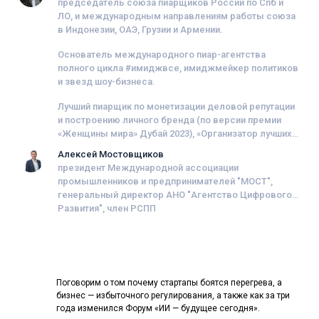
председатель союза пиарщиков России по Спб и
ЛО, и международным направлениям работы союза
в Индонезии, ОАЭ, Грузии и Армении.
Основатель международного пиар-агентства
полного цикла #имиджвсе, имиджмейкер политиков
и звезд шоу-бизнеса.
Лучший пиарщик по монетизации деловой репутации
и построению личного бренда (по версии премии
«Женщины мира» Дубай 2023), «Организатор лучших
пиар-ивентов» (по версии преми «People of the future
Алексей Мостовщиков
award» 2023 Москва), создатель уникальной
президент Международной ассоциации
площадки для офлайн пиара в России,
промышленников и предпринимателей "МОСТ",
«Петербургский международный пиар-саммит».
генеральный директор АНО "Агентство Цифрового
Развития", член РСПП
Поговорим о том почему стартапы боятся перегрева, а
бизнес — избыточного регулирования, а также как за три
года изменился Форум «ИИ — будущее сегодня».