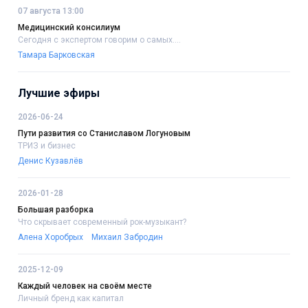
07 августа 13:00
Медицинский консилиум
Сегодня с экспертом говорим о самых....
Тамара Барковская
Лучшие эфиры
2026-06-24
Пути развития со Станиславом Логуновым
ТРИЗ и бизнес
Денис Кузавлёв
2026-01-28
Большая разборка
Что скрывает современный рок-музыкант?
Алена Хоробрых
Михаил Забродин
2025-12-09
Каждый человек на своём месте
Личный бренд как капитал