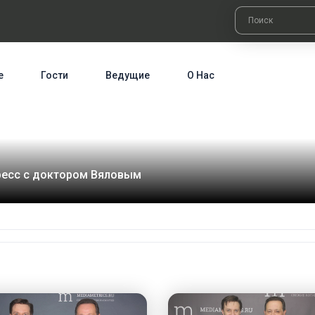
е
Гости
Ведущие
О Нас
есс с доктором Вяловым