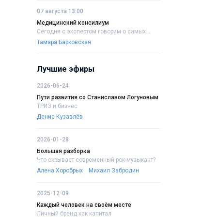
07 августа 13:00
Медицинский консилиум
Сегодня с экспертом говорим о самых....
Тамара Барковская
Лучшие эфиры
2026-06-24
Пути развития со Станиславом Логуновым
ТРИЗ и бизнес
Денис Кузавлёв
2026-01-28
Большая разборка
Что скрывает современный рок-музыкант?
Алена Хоробрых
Михаил Забродин
2025-12-09
Каждый человек на своём месте
Личный бренд как капитал