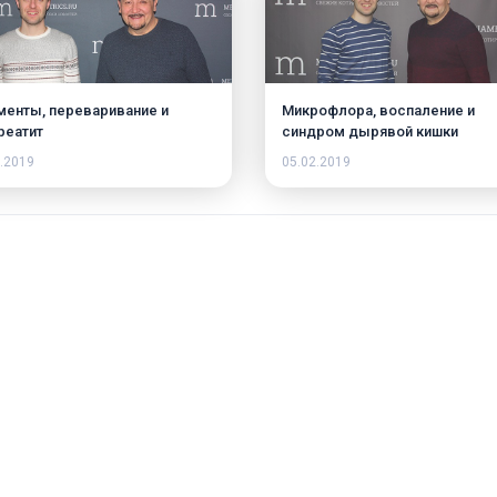
енты, переваривание и
Микрофлора, воспаление и
реатит
синдром дырявой кишки
.2019
05.02.2019