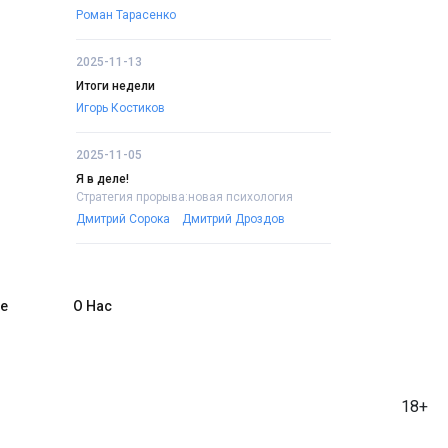
Роман Тарасенко
2025-11-13
Итоги недели
Игорь Костиков
2025-11-05
Я в деле!
Стратегия прорыва:новая психология
Дмитрий Сорока
Дмитрий Дроздов
е
О Нас
18+