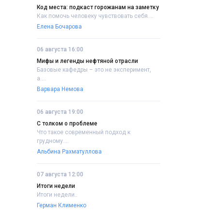
Код места: подкаст горожанам на заметку
Как помочь человеку чувствовать себя....
Елена Бочарова
06 августа 16:00
Мифы и легенды нефтяной отрасли
Базовые кафедры – это не эксперимент,
а....
Варвара Немова
06 августа 19:00
С толком о проблеме
Что такое современный подход к
грудному....
Альбина Рахматуллова
07 августа 12:00
Итоги недели
Итоги недели..
Герман Клименко