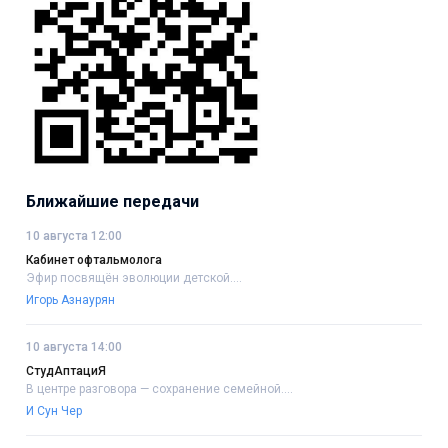
Ближайшие передачи
10 августа 12:00
Кабинет офтальмолога
Эфир посвящён эволюции детской....
Игорь Азнаурян
10 августа 14:00
СтудАптациЯ
В центре разговора — сохранение семейной....
И Сун Чер