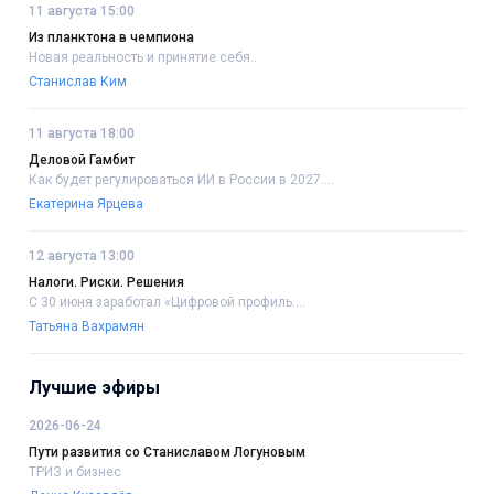
11 августа 15:00
Из планктона в чемпиона
Новая реальность и принятие себя..
Станислав Ким
11 августа 18:00
Деловой Гамбит
Как будет регулироваться ИИ в России в 2027....
Екатерина Ярцева
12 августа 13:00
Налоги. Риски. Решения
С 30 июня заработал «Цифровой профиль....
Татьяна Вахрамян
Лучшие эфиры
2026-06-24
Пути развития со Станиславом Логуновым
ТРИЗ и бизнес