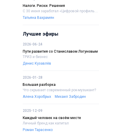
Налоги. Риски. Решения
С 30 июня заработал «Цифровой профиль....
Татьяна Вахрамян
Лучшие эфиры
2026-06-24
Пути развития со Станиславом Логуновым
ТРИЗ и бизнес
Денис Кузавлёв
2026-01-28
Большая разборка
Что скрывает современный рок-музыкант?
Алена Хоробрых
Михаил Забродин
2025-12-09
Каждый человек на своём месте
Личный бренд как капитал
Роман Тарасенко