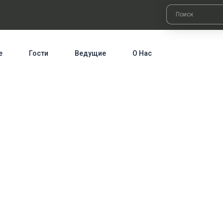
е
Гости
Ведущие
О Нас