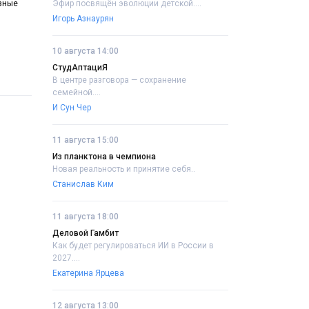
Эфир посвящён эволюции детской....
азные
Игорь Азнаурян
10 августа 14:00
СтудАптациЯ
В центре разговора — сохранение
семейной....
И Сун Чер
11 августа 15:00
Из планктона в чемпиона
Новая реальность и принятие себя..
Станислав Ким
11 августа 18:00
Деловой Гамбит
Как будет регулироваться ИИ в России в
2027....
Екатерина Ярцева
12 августа 13:00