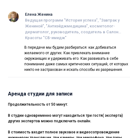
Елена Женина
Ведущая программ "История успеха", "Завтрак у
Жениной", "Антиэйджмедицина", косметолог-
дерматолог, руководитель, создатель в Салон
Красоты "СБ-имидж"
В передаче мы будем разбираться: как добиваться
желаемого от других. Как привлекать внимание
окружающих и удерживать его. Как развивать в себе
понимание даже самых критических ситуаций, от которых
никто не застрахован и искать способы их разрешения.
Аренда студии для записи
Продолжительность от 50 минут.
В студии одновременно могут находиться три гостя( эксперта)
других экспертов можно подключить онлайн.
В стоимость входит полное звуковое и видеосопровождение
инженером трансляции, три камеры, три микрофона, три пары