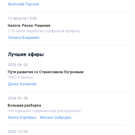
Анатолий Горсков
12 августа 13:00
Налоги. Риски. Решения
С 30 июня заработал «Цифровой профиль....
Татьяна Вахрамян
Лучшие эфиры
2026-06-24
Пути развития со Станиславом Логуновым
ТРИЗ и бизнес
Денис Кузавлёв
2026-01-28
Большая разборка
Что скрывает современный рок-музыкант?
Алена Хоробрых
Михаил Забродин
2025-12-09