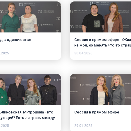
од в одиночестве
Сессия в прямом эфире. «Жи
не моя, но менять что-то стра
В прямом эфире психолог
.2025
30.04.2025
разберет историю девушки,
которая застряла между
стабильной, но чужой жизнью
своим настоящим призванием
 Блиновская, Митрошина - кто
Сессия в прямом эфире
ующий? Есть ли грань между
бизнесом и инфоцыганством?
.2025
29.01.2025
нас ждёт в 2025 - массовая