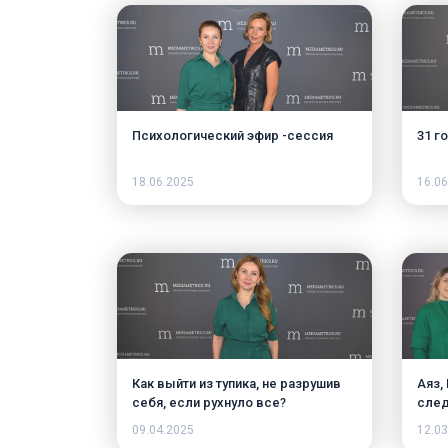
Психологический эфир -сессия
31 г
18.06.2025
16.06
Как выйти из тупика, не разрушив
Аяз,
себя, если рухнуло все?
след
инфо
09.04.2025
12.03
Что 