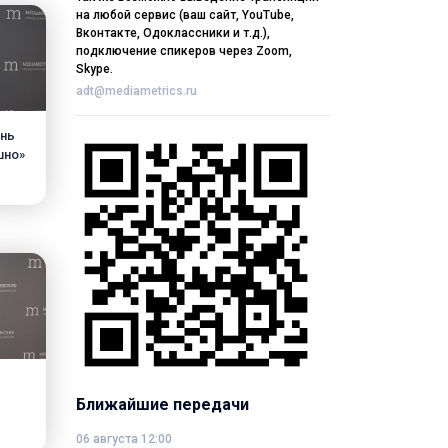
на любой сервис (ваш сайт, YouTube,
Вконтакте, Одоклассники и т.д.),
подключение спикеров через Zoom,
Skype.
adt@mediametrics.ru
знь
шно»
 и
.
Ближайшие передачи
06 августа 12:00