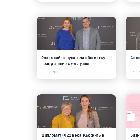
«зач
поря
Эпоха хайпа: нужна ли обществу
Сесс
правда, или ложь лучше
продаётся?
15.01.2025
04.12
Дипломатия 22 века: Как жить в
Бизн