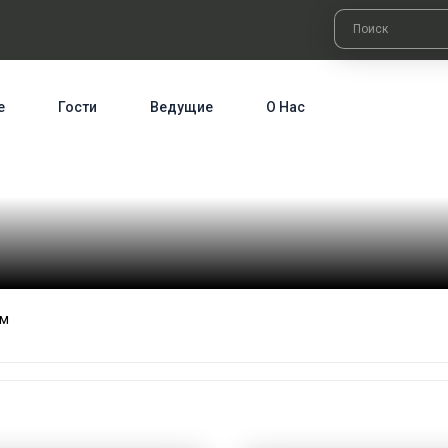
е
Гости
Ведущие
О Нас
ом