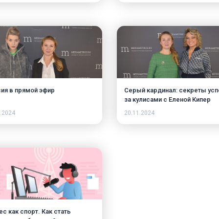
истка» или наведение
дка?
ия в прямой эфир
Серый кардинал: секреты усп
за кулисами с Еленой Кипер
.2024
20.11.2024
ес как спорт. Как стать