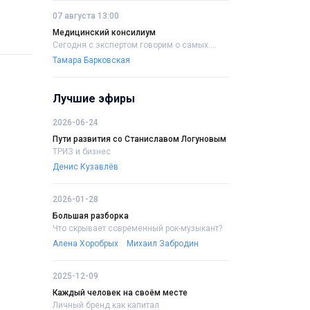
07 августа 13:00
Медицинский консилиум
Сегодня с экспертом говорим о самых....
Тамара Барковская
Лучшие эфиры
2026-06-24
Пути развития со Станиславом Логуновым
ТРИЗ и бизнес
Денис Кузавлёв
2026-01-28
Большая разборка
Что скрывает современный рок-музыкант?
Алена Хоробрых
Михаил Забродин
2025-12-09
Каждый человек на своём месте
Личный бренд как капитал