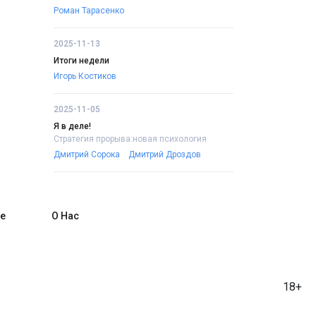
Роман Тарасенко
2025-11-13
Итоги недели
Игорь Костиков
2025-11-05
Я в деле!
Стратегия прорыва:новая психология
Дмитрий Сорока
Дмитрий Дроздов
е
О Нас
18+