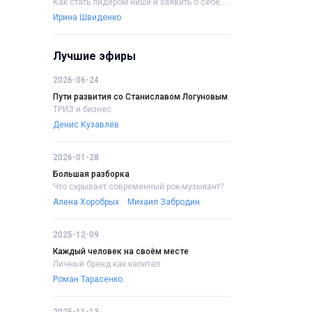
Как стать лидером ниши и заявить о себе....
Ирина Швиденко
Лучшие эфиры
2026-06-24
Пути развития со Станиславом Логуновым
ТРИЗ и бизнес
Денис Кузавлёв
2026-01-28
Большая разборка
Что скрывает современный рок-музыкант?
Алена Хоробрых
Михаил Забродин
2025-12-09
Каждый человек на своём месте
Личный бренд как капитал
Роман Тарасенко
2025-11-13