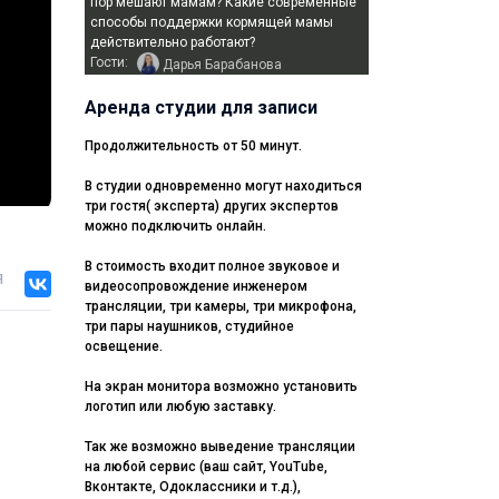
пор мешают мамам? Какие современные
способы поддержки кормящей мамы
действительно работают?
Гости:
Дарья Барабанова
Аренда студии для записи
Продолжительность от 50 минут.
В студии одновременно могут находиться
три гостя( эксперта) других экспертов
можно подключить онлайн.
В стоимость входит полное звуковое и
я
видеосопровождение инженером
трансляции, три камеры, три микрофона,
три пары наушников, студийное
освещение.
На экран монитора возможно установить
логотип или любую заставку.
Так же возможно выведение трансляции
на любой сервис (ваш сайт, YouTube,
Вконтакте, Одоклассники и т.д.),