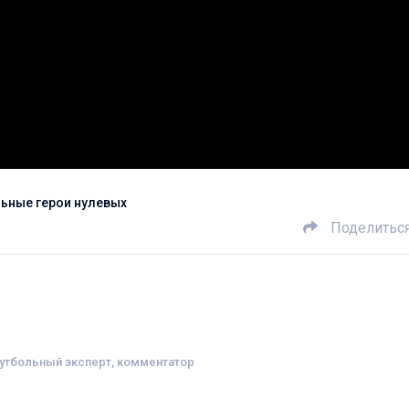
льные герои нулевых
Поделитьс
футбольный эксперт, комментатор