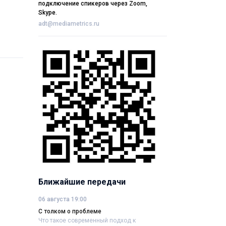
подключение спикеров через Zoom,
Skype.
adt@mediametrics.ru
Ближайшие передачи
06 августа 19:00
С толком о проблеме
Что такое современный подход к