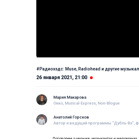
#Радиохэдс: Muse, Radiohead и другие музыка
26 января 2021, 21:00
Мария Макарова
Окко, Musical-Express, Non-Blogue
Анатолий Горсков
Автор и ведущий программы "Дубль Вэ", 
Поговорим о музыке, музыкантах и меломанах