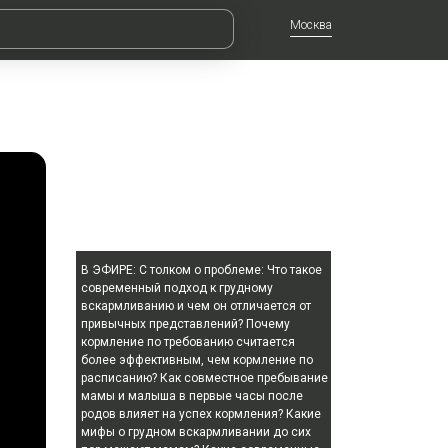
Москва
В ЭФИРЕ:
С толком о проблеме: Что такое
современный подход к грудному
вскармливанию и чем он отличается от
привычных представлений? Почему
кормление по требованию считается
более эффективным, чем кормление по
расписанию? Как совместное пребывание
мамы и малыша в первые часы после
родов влияет на успех кормления? Какие
мифы о грудном вскармливании до сих