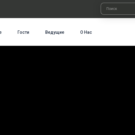
е
Гости
Ведущие
О Нас