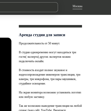
Москва
Аренда студии для записи
Продолжительность от 50 минут.
В студии одновременно могут находиться три
гостя( эксперта) других экспертов можно
подключить онлайн.
В стоимость входит полное звуковое и
видеосопровождение инженером трансляции, три
камеры, три микрофона, три пары наушников,
студийное освещение.
На экран монитора возможно установить логотип
или любую заставку.
Так же возможно выведение трансляции на любой
сервис (ваш сайт, YouTube, Вконтакте,