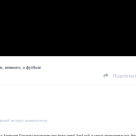
 и, немного, о футболе
Поделитьс
ьный эксперт, комментатор
 Анатолия Горскова поговорим про heavy metal, hard rock и самые легендарные рок-фе