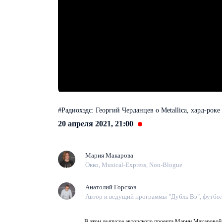
#Радиохэдс: Георгий Черданцев о Metallica, хард-роке
20 апреля 2021, 21:00
Мария Макарова
Окко, Musical-Express, Non-Blogue
Анатолий Горсков
Автор и ведущий программы "Дубль Вэ", футбол
В этом выпуске авторского проекта Марии Макаровой и