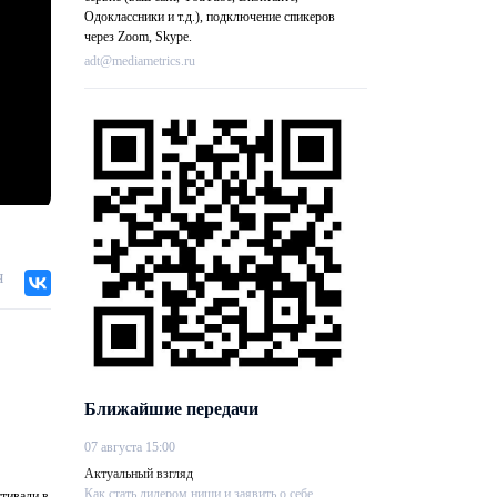
Одоклассники и т.д.), подключение спикеров
через Zoom, Skype.
adt@mediametrics.ru
я
Ближайшие передачи
07 августа 15:00
Актуальный взгляд
Как стать лидером ниши и заявить о себе....
стивали в