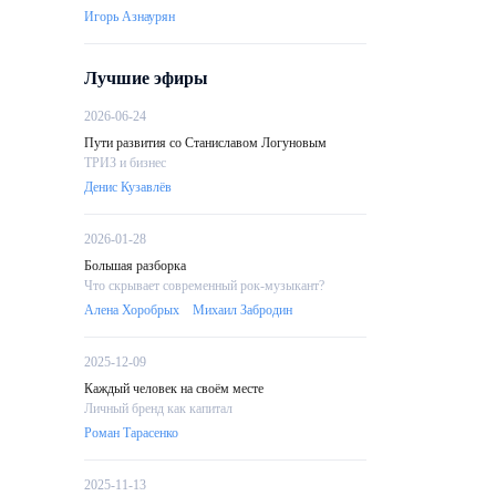
Игорь Азнаурян
Лучшие эфиры
2026-06-24
Пути развития со Станиславом Логуновым
ТРИЗ и бизнес
Денис Кузавлёв
2026-01-28
Большая разборка
Что скрывает современный рок-музыкант?
Алена Хоробрых
Михаил Забродин
2025-12-09
Каждый человек на своём месте
Личный бренд как капитал
Роман Тарасенко
2025-11-13