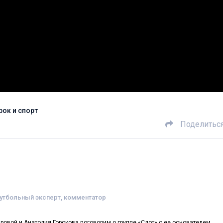
рок и спорт
Поделитьс
футбольный эксперт, комментатор
ровой и Анатолия Горскова поговорим о группе «Слот» с ее основателем.