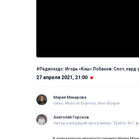
#Радиохэдс: Игорь «Кэш» Лобанов. Слот, хард-
27 апреля 2021, 21:00
Мария Макарова
Окко, Musical-Express, Non-Blogue
Анатолий Горсков
Автор и ведущий программы "Дубль Вэ", 
В этом выпуске авторского проекта Марии Мака