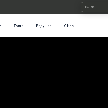
е
Гости
Ведущие
О Нас