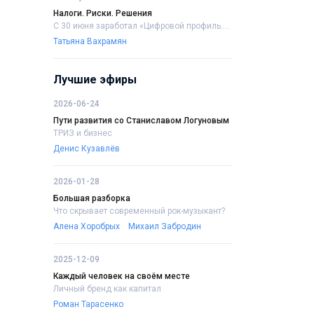
Налоги. Риски. Решения
С 30 июня заработал «Цифровой профиль....
Татьяна Вахрамян
Лучшие эфиры
2026-06-24
Пути развития со Станиславом Логуновым
ТРИЗ и бизнес
Денис Кузавлёв
2026-01-28
Большая разборка
Что скрывает современный рок-музыкант?
Алена Хоробрых
Михаил Забродин
2025-12-09
Каждый человек на своём месте
Личный бренд как капитал
Роман Тарасенко