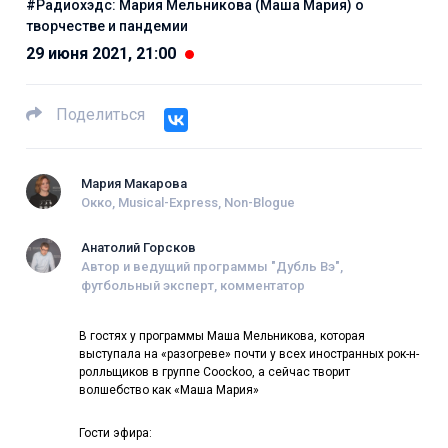
#Радиохэдс: Мария Мельникова (Маша Мария) о
творчестве и пандемии
29 июня 2021, 21:00
Поделиться
Мария Макарова
Окко, Musical-Express, Non-Blogue
Анатолий Горсков
Автор и ведущий программы "Дубль Вэ",
футбольный эксперт, комментатор
В гостях у программы Маша Мельникова, которая
выступала на «разогреве» почти у всех иностранных рок-н-
ролльщиков в группе Coockoo, а сейчас творит
волшебство как «Маша Мария»
Гости эфира: