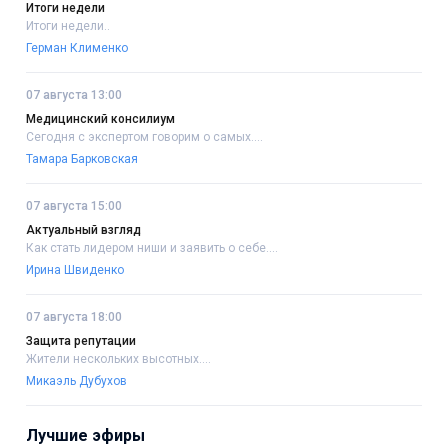
Итоги недели
Итоги недели..
Герман Клименко
07 августа 13:00
Медицинский консилиум
Сегодня с экспертом говорим о самых....
Тамара Барковская
07 августа 15:00
Актуальный взгляд
Как стать лидером ниши и заявить о себе....
Ирина Швиденко
07 августа 18:00
Защита репутации
Жители нескольких высотных....
Микаэль Дубухов
Лучшие эфиры