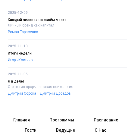
2025-12-09
Каждый человек на своём месте
Личный бренд как капитал
Роман Тарасенко
2025-11-13
Итоги недели
Игорь Костиков
2025-11-05
Я в деле!
Стратегия прорыва:новая психология
Дмитрий Сорока
Дмитрий Дроздов
Главная
Программы
Расписание
Гости
Ведущие
О Нас