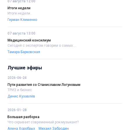
07 августа 12:00
Итоги недели
Итоги недели..
Герман Клименко
07 августа 13:00
Медицинский консилиум
Сегодня с экспертом говорим о самых....
Тамара Барковская
Лучшие эфиры
2026-06-24
Пути развития со Станиславом Логуновым
ТРИЗ и бизнес
Денис Кузавлёв
2026-01-28
Большая разборка
Что скрывает современный рок-музыкант?
Алена Хоробрых
Михаил Забродин