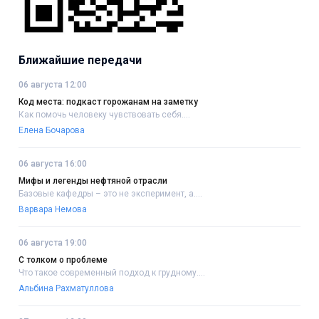
Ближайшие передачи
06 августа 12:00
Код места: подкаст горожанам на заметку
Как помочь человеку чувствовать себя....
Елена Бочарова
06 августа 16:00
Мифы и легенды нефтяной отрасли
Базовые кафедры – это не эксперимент, а....
Варвара Немова
06 августа 19:00
С толком о проблеме
Что такое современный подход к грудному....
Альбина Рахматуллова