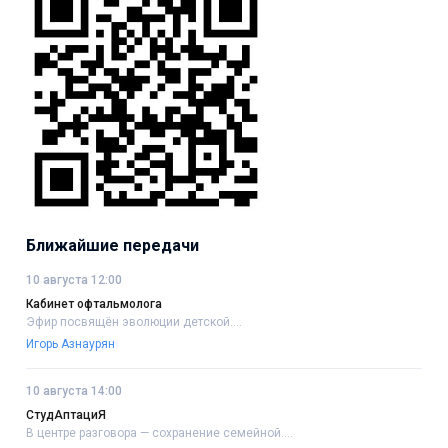
Ближайшие передачи
10 августа 12:00
Кабинет офтальмолога
Эфир посвящён эволюции детской....
Игорь Азнаурян
10 августа 14:00
СтудАптациЯ
В центре разговора — сохранение семейной....