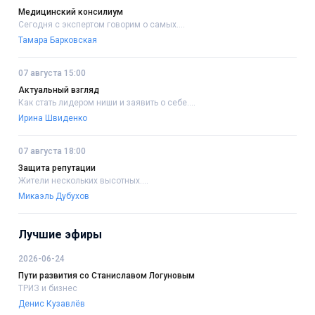
Медицинский консилиум
Сегодня с экспертом говорим о самых....
Тамара Барковская
07 августа 15:00
Актуальный взгляд
Как стать лидером ниши и заявить о себе....
Ирина Швиденко
07 августа 18:00
Защита репутации
Жители нескольких высотных....
Микаэль Дубухов
Лучшие эфиры
2026-06-24
Пути развития со Станиславом Логуновым
ТРИЗ и бизнес
Денис Кузавлёв