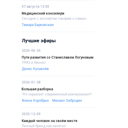
07 августа 13:00
Медицинский консилиум
Сегодня с экспертом говорим о самых....
Тамара Барковская
Лучшие эфиры
2026-06-24
Пути развития со Станиславом Логуновым
ТРИЗ и бизнес
Денис Кузавлёв
2026-01-28
Большая разборка
Что скрывает современный рок-музыкант?
Алена Хоробрых
Михаил Забродин
2025-12-09
Каждый человек на своём месте
Личный бренд как капитал