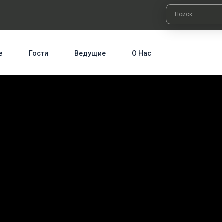
е
Гости
Ведущие
О Нас