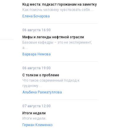
Код места: подкаст горожанам на заметку
Как помочь человеку чувствовать себя....
Елена Бочарова
06 августа 16:00
Мифы и легенды нефтяной отрасли
Базовые кафедры – это не эксперимент,
а....
Варвара Немова
06 августа 19:00
С толком о проблеме
Что такое современный подход к
грудному....
Альбина Рахматуллова
07 августа 12:00
Итоги недели
Итоги недели..
Герман Клименко