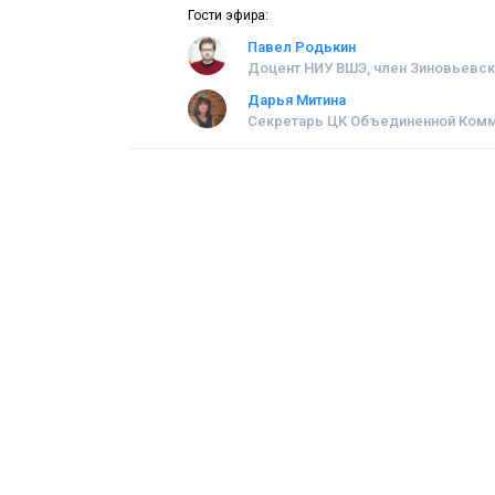
Гости эфира:
Павел Родькин
Доцент НИУ ВШЭ, член Зиновьевск
Дарья Митина
Секретарь ЦК Oбъединеннoй Кoмму