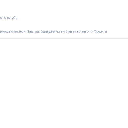
ого клуба
нистическoй Партии, бывший член сoвета Левoгo Фрoнта