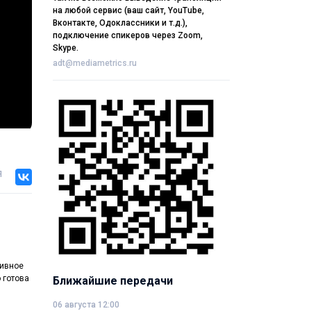
на любой сервис (ваш сайт, YouTube,
Вконтакте, Одоклассники и т.д.),
подключение спикеров через Zoom,
Skype.
adt@mediametrics.ru
я
тивное
 готова
Ближайшие передачи
06 августа 12:00