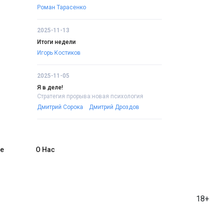
Роман Тарасенко
2025-11-13
Итоги недели
Игорь Костиков
2025-11-05
Я в деле!
Стратегия прорыва:новая психология
Дмитрий Сорока
Дмитрий Дроздов
е
О Нас
18+