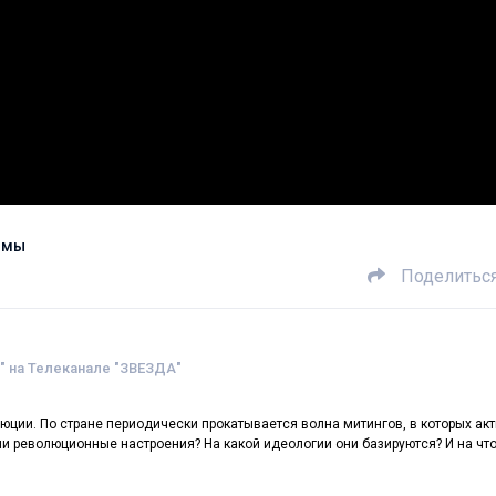
 мы
Поделитьс
 на Телеканале "ЗВЕЗДА"
люции. По стране периодически прокатывается волна митингов, в которых ак
и революционные настроения? На какой идеологии они базируются? И на что