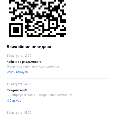
Ближайшие передачи
10 августа 12:00
Кабинет офтальмолога
Эфир посвящён эволюции детской....
Игорь Азнаурян
10 августа 14:00
СтудАптациЯ
В центре разговора — сохранение семейной....
И Сун Чер
11 августа 15:00