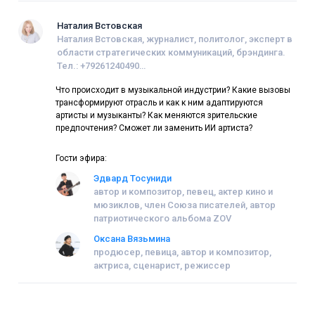
Наталия Встовская
Наталия Встовская, журналист, политолог, эксперт в
области стратегических коммуникаций, брэндинга.
Тел.: +79261240490
n.vstovskaya@yandex.ru
Что происходит в музыкальной индустрии? Какие вызовы
https://vk.com/nvstovskayaНаталия Встовская,
трансформируют отрасль и как к ним адаптируются
журналист, политолог, эксперт в
артисты и музыканты? Как меняются зрительские
области стратегических коммуникаций, брэндинга.
предпочтения? Сможет ли заменить ИИ артиста?
Тел.: +79261240490
n.vstovskaya@yandex.ru
Гости эфира:
https://vk.com/nvstovskaya
Эдвард Тосуниди
автор и композитор, певец, актер кино и
мюзиклов, член Союза писателей, автор
патриотического альбома ZOV
Оксана Вязьмина
продюсер, певица, автор и композитор,
актриса, сценарист, режиссер