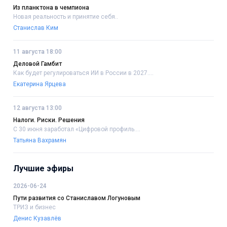
Из планктона в чемпиона
Новая реальность и принятие себя..
Станислав Ким
11 августа 18:00
Деловой Гамбит
Как будет регулироваться ИИ в России в 2027....
Екатерина Ярцева
12 августа 13:00
Налоги. Риски. Решения
С 30 июня заработал «Цифровой профиль....
Татьяна Вахрамян
Лучшие эфиры
2026-06-24
Пути развития со Станиславом Логуновым
ТРИЗ и бизнес
Денис Кузавлёв