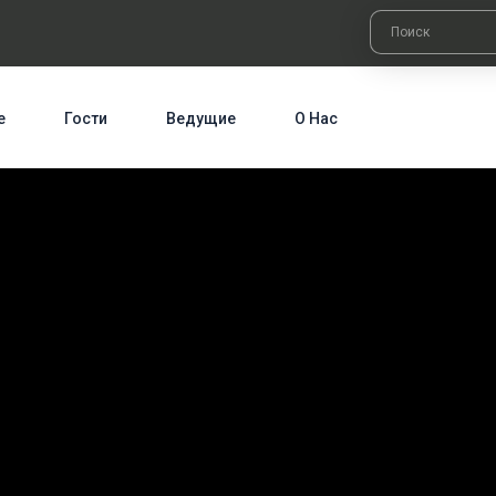
е
Гости
Ведущие
О Нас