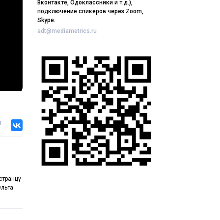
Вконтакте, Одоклассники и т.д.),
подключение спикеров через Zoom,
Skype.
adt@mediametrics.ru
я
странцу
Ольга