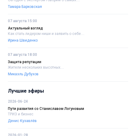
Сегодня с экспертом говорим о самых....
Тамара Барковская
07 августа 15:00
Актуальный взгляд
Как стать лидером ниши и заявить о себе....
Ирина Швиденко
07 августа 18:00
Защита репутации
Жители нескольких высотных....
Микаэль Дубухов
Лучшие эфиры
2026-06-24
Пути развития со Станиславом Логуновым
ТРИЗ и бизнес
Денис Кузавлёв
2026-01-28