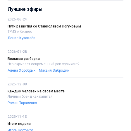
Лучшие эфиры
2026-06-24
Пути развития со Станиславом Логуновым
ТРИЗ и бизнес
Денис Кузавлёв
2026-01-28
Большая разборка
Что скрывает современный рок-музыкант?
Алена Хоробрых
Михаил Забродин
2025-12-09
Каждый человек на своём месте
Личный бренд как капитал
Роман Тарасенко
2025-11-13
Итоги недели
Игорь Костиков