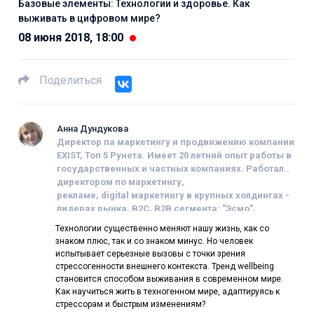
Базовые элементы: Технологии и здоровье. Как
выживать в цифровом мире?
08 июня 2018, 18:00
Поделиться
Анна Дундукова
Директор па маркетингу и продвижению компании
EXIST, Топ 5 Рунета
.
Имеет 20 летний опыт работы в
государственных и частных компаниях.
Работала
директором по маркетингу,
рекламе,
digital
маркетингу в крупных холдингах -
лидерах рынка, В2С, В2В сегмента: "Эсмо",
"Комус", "Century21", Издательских
Технологии существенно меняют нашу жизнь, как со
домах,
медиахолдингах
и др.
со- основатель
знаком плюс, так и со знаком минус. Но человек
проекта "
H
uman business". Гости программы -
испытывает серьезные вызовы с точки зрения
эксперты, ученые, философы, бизнесмены,
стрессогенности внешнего контекста. Тренд wellbeing
лидеры конфессий, которые могут раскрыть
становится способом выживания в современном мире.
базовые законы нашей жизни, окружающего
Как научиться жить в техногенном мире, адаптируясь к
мира, явлений и событий
стрессорам и быстрым изменениям?