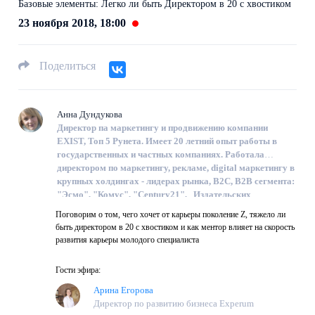
Базовые элементы: Легко ли быть Директором в 20 с хвостиком
23 ноября 2018, 18:00
Поделиться
Анна Дундукова
Директор па маркетингу и продвижению компании
EXIST, Топ 5 Рунета
.
Имеет 20 летний опыт работы в
государственных и частных компаниях.
Работала
директором по маркетингу, рекламе,
digital
маркетингу в
крупных холдингах - лидерах рынка, В2С, В2В сегмента:
"Эсмо", "Комус", "Century21", Издательских
домах,
медиахолдингах
и др.
со- основатель проекта
Поговорим о том, чего хочет от карьеры поколение Z, тяжело ли
"
H
uman business". Гости программы - эксперты, ученые,
быть директором в 20 с хвостиком и как ментор влияет на скорость
философы, бизнесмены, лидеры конфессий, которые
развития карьеры молодого специалиста
могут раскрыть базовые законы нашей жизни,
окружающего мира, явлений и событий
Гости эфира:
Арина Егорова
Директор по развитию бизнеса Experum