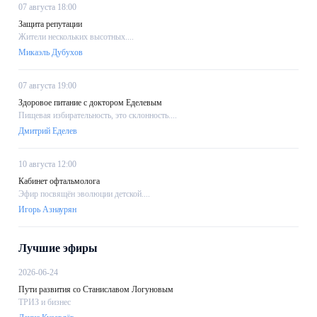
07 августа 18:00
Защита репутации
Жители нескольких высотных....
Микаэль Дубухов
07 августа 19:00
Здоровое питание с доктором Еделевым
Пищевая избирательность, это склонность....
Дмитрий Еделев
10 августа 12:00
Кабинет офтальмолога
Эфир посвящён эволюции детской....
Игорь Азнаурян
Лучшие эфиры
2026-06-24
Пути развития со Станиславом Логуновым
ТРИЗ и бизнес