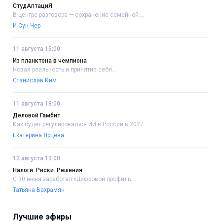
СтудАптациЯ
В центре разговора — сохранение семейной....
И Сун Чер
11 августа 15:00
Из планктона в чемпиона
Новая реальность и принятие себя..
Станислав Ким
11 августа 18:00
Деловой Гамбит
Как будет регулироваться ИИ в России в 2027....
Екатерина Ярцева
12 августа 13:00
Налоги. Риски. Решения
С 30 июня заработал «Цифровой профиль....
Татьяна Вахрамян
Лучшие эфиры