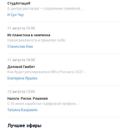
СтудАптациЯ
В центре разговора — сохранение семейной....
И Сун Чер
11 августа 15:00
Из планктона в чемпиона
Новая реальность и принятие себя..
Станислав Ким
11 августа 18:00
Деловой Гамбит
Как будет регулироваться ИИ в России в 2027....
Екатерина Ярцева
12 августа 13:00
Налоги. Риски. Решения
С 30 июня заработал «Цифровой профиль....
Татьяна Вахрамян
Лучшие эфиры