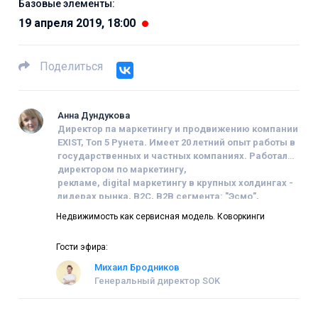
Базовые элементы:
19 апреля 2019, 18:00
Поделиться
Анна Дундукова
Директор па маркетингу и продвижению компании
EXIST, Топ 5 Рунета
.
Имеет 20 летний опыт работы в
государственных и частных компаниях.
Работала
директором по маркетингу,
рекламе,
digital
маркетингу в крупных холдингах -
лидерах рынка, В2С, В2В сегмента: "Эсмо",
"Комус", "Century21", Издательских
Недвижимость как сервисная модель. Коворкинги
домах,
медиахолдингах
и др.
со- основатель
проекта "
H
uman business". Гости программы -
Гости эфира:
эксперты, ученые, философы, бизнесмены,
лидеры конфессий, которые могут раскрыть
Михаил Бродников
базовые законы нашей жизни, окружающего
Генеральный директор SOK
мира, явлений и событий