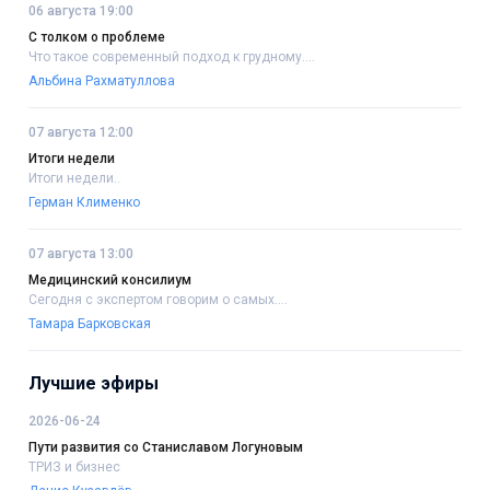
06 августа 19:00
С толком о проблеме
Что такое современный подход к грудному....
Альбина Рахматуллова
07 августа 12:00
Итоги недели
Итоги недели..
Герман Клименко
07 августа 13:00
Медицинский консилиум
Сегодня с экспертом говорим о самых....
Тамара Барковская
Лучшие эфиры
2026-06-24
Пути развития со Станиславом Логуновым
ТРИЗ и бизнес