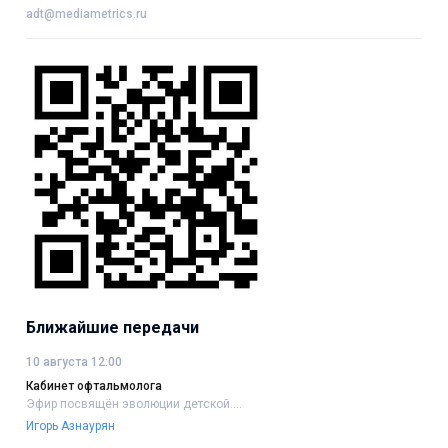
adt@mediametrics.ru
Ближайшие передачи
10 августа 12:00
Кабинет офтальмолога
Эфир посвящён эволюции детской....
Игорь Азнаурян