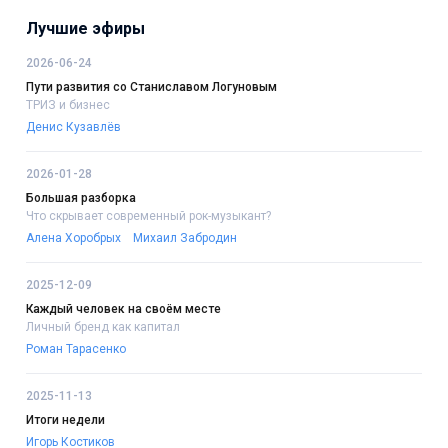
Лучшие эфиры
2026-06-24
Пути развития со Станиславом Логуновым
ТРИЗ и бизнес
Денис Кузавлёв
2026-01-28
Большая разборка
Что скрывает современный рок-музыкант?
Алена Хоробрых
Михаил Забродин
2025-12-09
Каждый человек на своём месте
Личный бренд как капитал
Роман Тарасенко
2025-11-13
Итоги недели
Игорь Костиков