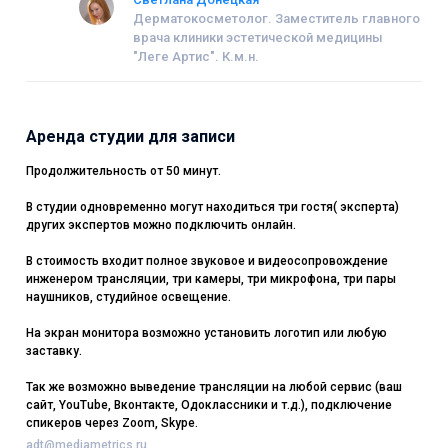
Дерматокосметолог. Заместитель главного
врача клиники эстетической медицины
"Леге Артис". К.м.н.
Аренда студии для записи
Продолжительность от 50 минут.
В студии одновременно могут находиться три гостя( эксперта)
других экспертов можно подключить онлайн.
В стоимость входит полное звуковое и видеосопровождение
инженером трансляции, три камеры, три микрофона, три пары
наушников, студийное освещение.
На экран монитора возможно установить логотип или любую
заставку.
Так же возможно выведение трансляции на любой сервис (ваш
сайт, YouTube, Вконтакте, Одоклассники и т.д.), подключение
спикеров через Zoom, Skype.
adt@mediametrics.ru