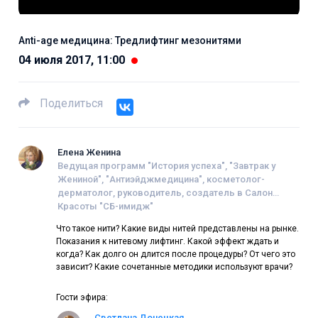
Anti-age медицина: Тредлифтинг мезонитями
04 июля 2017, 11:00
Поделиться
Елена Женина
Ведущая программ "История успеха", "Завтрак у
Жениной", "Антиэйджмедицина", косметолог-
дерматолог, руководитель, создатель в Салон
Красоты "СБ-имидж"
Что такое нити? Какие виды нитей представлены на рынке.
Показания к нитевому лифтинг. Какой эффект ждать и
когда? Как долго он длится после процедуры? От чего это
зависит? Какие сочетанные методики используют врачи?
Гости эфира:
Светлана Донецкая