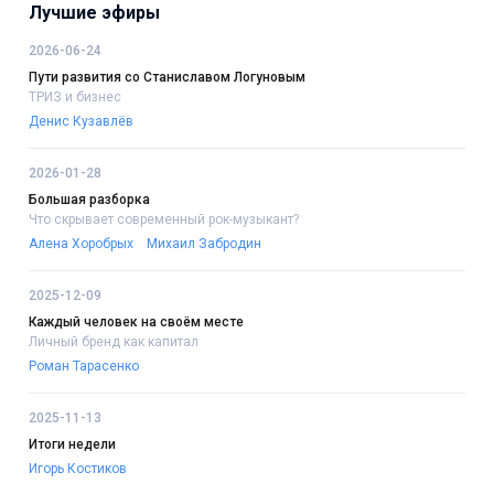
Лучшие эфиры
2026-06-24
Пути развития со Станиславом Логуновым
ТРИЗ и бизнес
Денис Кузавлёв
2026-01-28
Большая разборка
Что скрывает современный рок-музыкант?
Алена Хоробрых
Михаил Забродин
2025-12-09
Каждый человек на своём месте
Личный бренд как капитал
Роман Тарасенко
2025-11-13
Итоги недели
Игорь Костиков