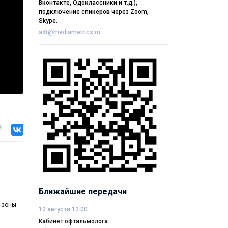
Вконтакте, Одоклассники и т.д.),
подключение спикеров через Zoom,
Skype.
adt@mediametrics.ru
я
Ближайшие передачи
 зоны
10 августа 12:00
Кабинет офтальмолога