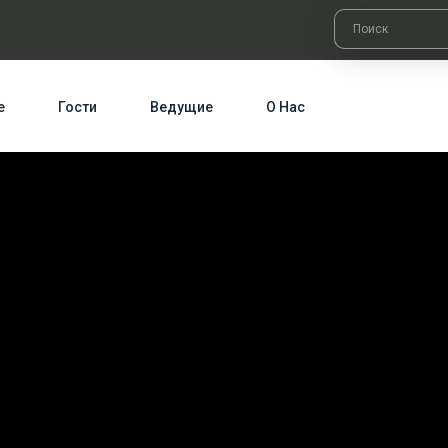
е
Гости
Ведущие
О Нас