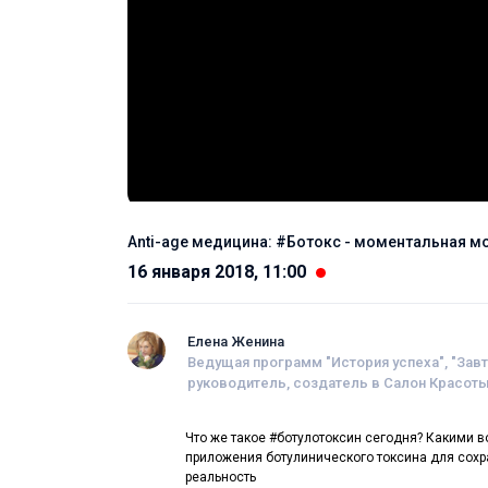
Anti-age медицина: #Ботокс - моментальная 
16 января 2018, 11:00
Елена Женина
Ведущая программ "История успеха", "Зав
руководитель, создатель в Салон Красот
Что же такое #ботулотоксин сегодня? Какими 
приложения ботулинического токсина для сохра
реальность