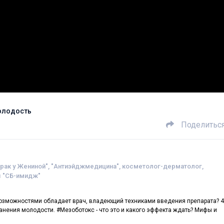
молодость
Поделитьс
трак у Жениной", "Антиэйджмедицина", косметолог-дерматолог,
ы "СБ-имидж"
возможностями обладает врач, владеющий техниками введения препарата? 4
нения молодости. #Мезоботокс - что это и какого эффекта ждать? Мифы и