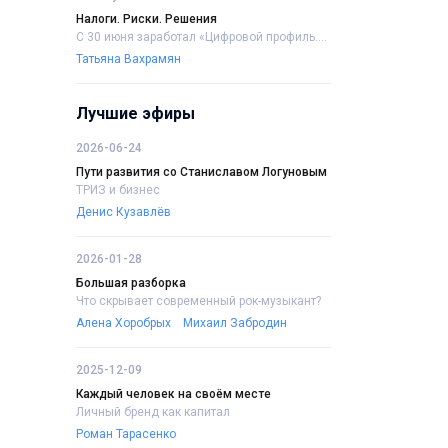
Налоги. Риски. Решения
С 30 июня заработал «Цифровой профиль....
Татьяна Вахрамян
Лучшие эфиры
2026-06-24
Пути развития со Станиславом Логуновым
ТРИЗ и бизнес
Денис Кузавлёв
2026-01-28
Большая разборка
Что скрывает современный рок-музыкант?
Алена Хоробрых
Михаил Забродин
2025-12-09
Каждый человек на своём месте
Личный бренд как капитал
Роман Тарасенко