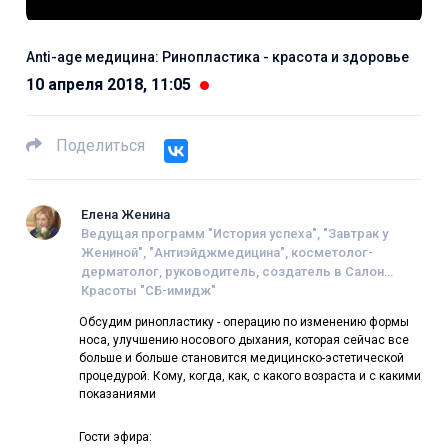
Anti-age медицина: Ринопластика - красота и здоровье
10 апреля 2018, 11:05
Поделиться
Елена Женина
Ведущая программ "История успеха", "Завтрак у
Жениной", "Антиэйджмедицина", косметолог-
дерматолог, руководитель, создатель в Салон
Красоты "СБ-имидж"
Обсудим ринопластику - операцию по изменению формы
носа, улучшению носового дыхания, которая сейчас все
больше и больше становится медицинско-эстетической
процедурой. Кому, когда, как, с какого возраста и с какими
показаниями
Гости эфира: