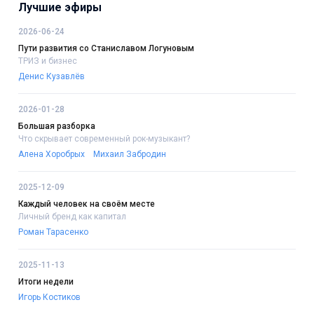
Лучшие эфиры
2026-06-24
Пути развития со Станиславом Логуновым
ТРИЗ и бизнес
Денис Кузавлёв
2026-01-28
Большая разборка
Что скрывает современный рок-музыкант?
Алена Хоробрых
Михаил Забродин
2025-12-09
Каждый человек на своём месте
Личный бренд как капитал
Роман Тарасенко
2025-11-13
Итоги недели
Игорь Костиков