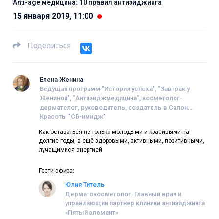
Anti-age медицина: 10 правил антиэйджинга
15 января 2019, 11:00
Поделиться
Елена Женина
Ведущая программ "История успеха", "Завтрак у
Жениной", "Антиэйджмедицина", косметолог-
дерматолог, руководитель, создатель в Салон
Красоты "СБ-имидж"
Как оставаться не только молодыми и красивыми на
долгие годы, а ещё здоровыми, активными, позитивными,
лучащимися энергией
Гости эфира:
Юлия Титель
Дерматокосметолог. Главный врач и
управляющий партнер клиники антиэйджинга
«Пятый элемент»