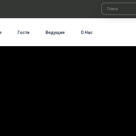
е
Гости
Ведущие
О Нас