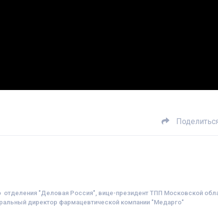
Поделитьс
отделения "Деловая Россия", вице-президент ТПП Московской обла
еральный директор фармацевтической компании "Медарго"